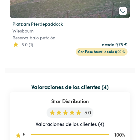
Platz am Pferdepaddock
Wiesbaum
Reserva bajo petición
5.0 (1)
desde 9,75 €
Con Pase Anual: desde 0,00 €
Valoraciones de los clientes (4)
Star Distribution
5.0
Valoraciones de los clientes (4)
5
100
%