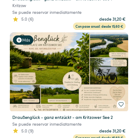
Kritzow
Se puede reservar inmediatamente
5.0 (6)
desde 31,20 €
Con pase anual: desde 15,60 €
Más
Draußenglück - ganz entzückt - am Kritzower See 2
Se puede reservar inmediatamente
5.0 (9)
desde 31,20 €
Con pase anual: desde 15,60 €