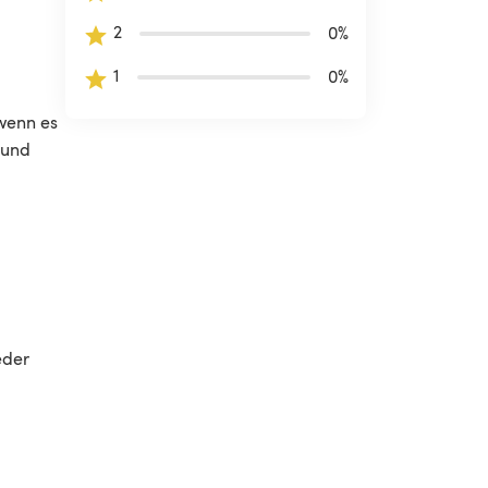
2
0
%
1
0
%
wenn es 
 und 
eder 