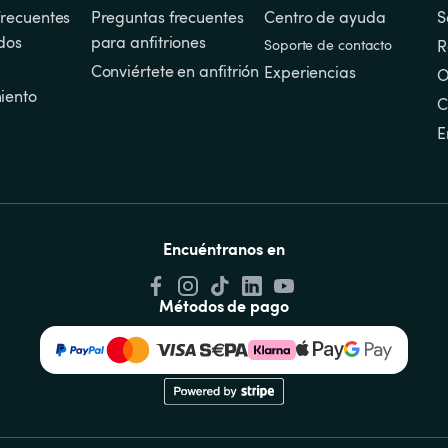
recuentes 
Preguntas frecuentes 
Centro de ayuda
S
dos
para anfitriones
Soporte de contacto
R
Conviértete en anfitrión
Experiencias
O
iento
C
E
Encuéntranos en
Métodos de pago