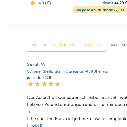
4.9 (17)
desde 44,20 
Con pase anual: desde 22,10 €
VALORACIONES DE LOS CLIENTES (17)
VALORAC
Sarah M
Schöner
Stellplatz
in
Guregnas
7459
Stierva.
junio de 2026
Der Aufenthalt war super. Ich habe mich sehr wo
lieb von Roland empfangen und er hat mir auch n
:) 

Ich kann den Platz auf jeden Fall weiter empfehl
Linda R