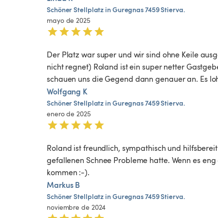
Schöner
Stellplatz
in
Guregnas
7459
Stierva.
mayo de 2025
Der Platz war super und wir sind ohne Keile ausg
nicht regnet) Roland ist ein super netter Gastgeb
schauen uns die Gegend dann genauer an. Es lohn
Wolfgang K
Schöner
Stellplatz
in
Guregnas
7459
Stierva.
enero de 2025
Roland ist freundlich, sympathisch und hilfsbereit
gefallenen Schnee Probleme hatte. Wenn es eng g
kommen :-). 
Markus B
Schöner
Stellplatz
in
Guregnas
7459
Stierva.
noviembre de 2024