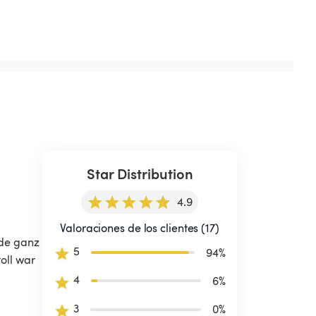
Star Distribution
4.9
Valoraciones de los clientes (17)
rde ganz 
5
94
%
oll war 
4
6
%
3
0
%