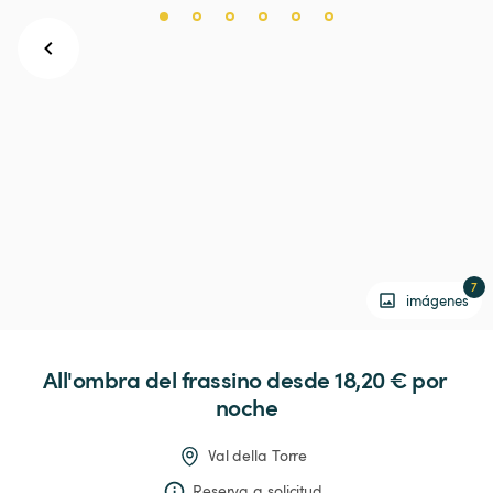
7
imágenes
All'ombra
del
frassino
 desde 18,20 € 
por 
noche
Val della Torre
Reserva a solicitud