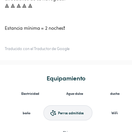
🔺 🔺 🔺 🔺 🔺
Estancia mínima = 2 noches❗
Traducido con el Traductor de Google
Equipamiento
Electricidad
Agua dulce
ducha
baño
Perros admitidos
WiFi