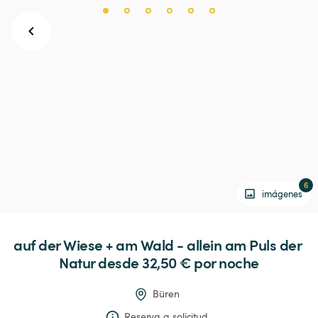
6
imágenes
auf
der
Wiese
+
am
Wald
-
allein
am
Puls
der
Natur
 desde 32,50 € 
por noche
Büren
Reserva a solicitud