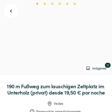
10
imágenes
190
m
Fußweg
zum
lauschigen
Zeltplatz
im
Unterholz
(privat)
 desde 19,50 € 
por noche
Vesløs
Reservable inmediatamente