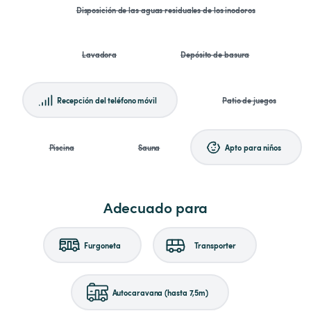
Disposición de las aguas residuales de los inodoros
Lavadora
Depósito de basura
Recepción del teléfono móvil
Patio de juegos
Piscina
Sauna
Apto para niños
Adecuado para
Furgoneta
Transporter
Autocaravana (hasta 7,5m)