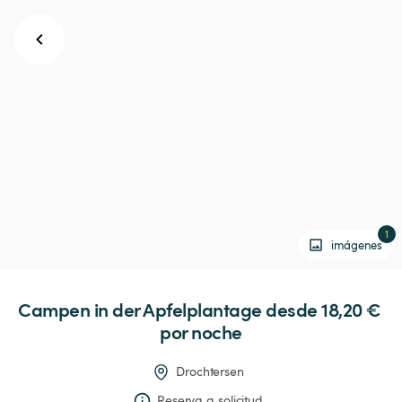
1
imágenes
Campen
in
der
Apfelplantage
 desde 18,20 € 
por noche
Drochtersen
Reserva a solicitud