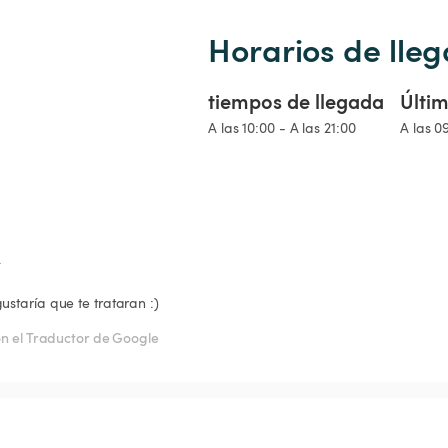
Horarios de lleg
tiempos de llegada
Últim
A las 10:00 - A las 21:00
A las 0
ustaría que te trataran :)
n el Traductor de Google