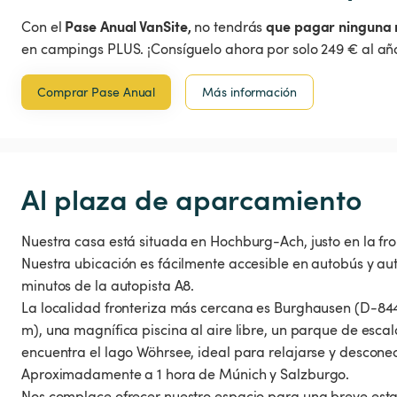
Pase Anual VanSite,
que pagar ninguna 
Con el
no tendrás
en campings PLUS. ¡Consíguelo ahora por solo 249 € al año
Comprar Pase Anual
Más información
Al plaza de aparcamiento
Nuestra casa está situada en Hochburg-Ach, justo en la fro
Nuestra ubicación es fácilmente accesible en autobús y au
minutos de la autopista A8.
La localidad fronteriza más cercana es Burghausen (D-8448
m), una magnífica piscina al aire libre, un parque de escal
encuentra el lago Wöhrsee, ideal para relajarse y desconec
Aproximadamente a 1 hora de Múnich y Salzburgo.
Nos complace ofrecer nuestro espacio para una breve esta