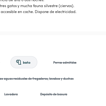
es gatos y mucha fauna silvestre (ciervos).
 accesible en coche. Dispone de electricidad.
a
baño
Perros admitidos
las aguas residuales de fregaderos, lavabos y duchas
Lavadora
Depósito de basura