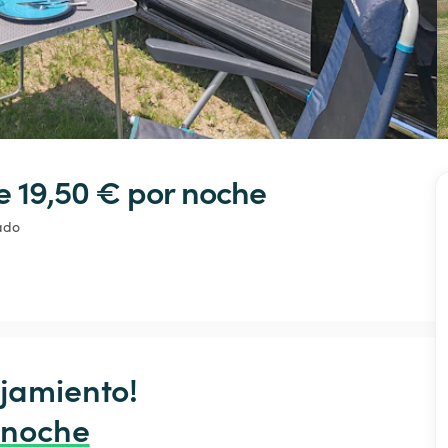
e 19,50 € 
por noche
ado
jamiento!

 noche