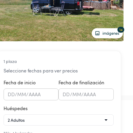
14
imágenes
1 plaza
Seleccione fechas para ver precios
Fecha de inicio
Fecha de finalización
DD
/
MM
/
AAAA
DD
/
MM
/
AAAA
Huéspedes