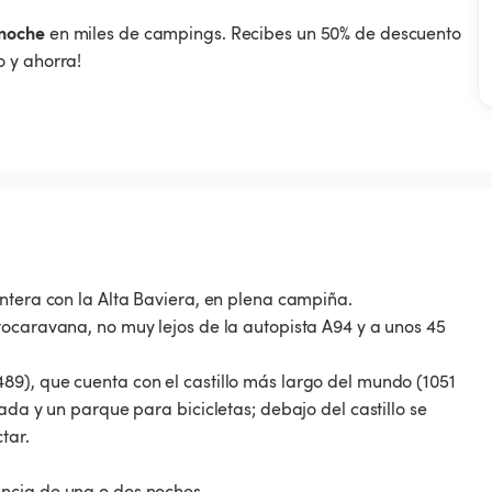
noche
en miles de campings. Recibes un 50% de descuento
 y ahorra!
ntera con la Alta Baviera, en plena campiña.
tocaravana, no muy lejos de la autopista A94 y a unos 45
9), que cuenta con el castillo más largo del mundo (1051
ada y un parque para bicicletas; debajo del castillo se
tar.
ncia de una o dos noches.