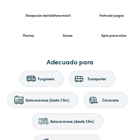
Recepción del teléfono móvil
Patio de juegos
Piscina
Sauna
Apto para niños
Adecuado para
Furgoneta
Transporter
Autocaravana (hasta 7,5m)
Caravana
Autocaravana (desde 7,5m)