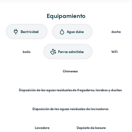
Equipamiento
Electricidad
Agua dulce
ducha
baño
Perros admitidos
WiFi
Chimenea
Disposición de las aguas residuales de fregaderos, lavabos y duchas
Disposición de las aguas residuales de los inodoros
Lavadora
Depósito de basura