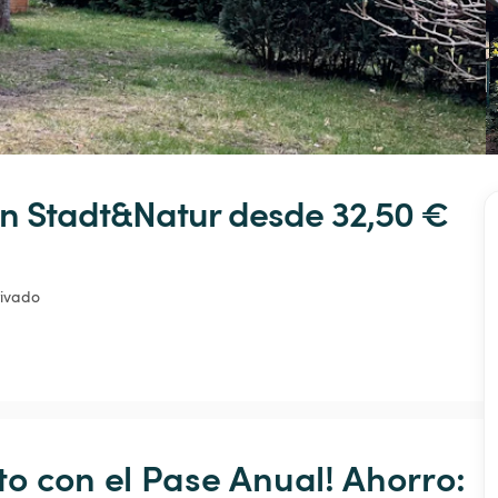
en
Stadt&Natur
 desde 32,50 € 
rivado
o con el Pase Anual! Ahorro: 