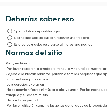
Deberías saber eso
1 plaza Están disponibles aquí.
Dos noches
Sólo se pueden reservar uno tras otro.
Esta parcela debe reservarse al menos una noche .
Normas del sitio
Paz y ambiente

 Por favor, respeten la atmósfera tranquila y natural de nuestro jardín. Este espacio es ideal para 
viajeros que buscan relajarse, parejas o familias pequeñas que ap
con su entorno y sus vecinos.

 consideración y volumen

 No se permiten fiestas ni música a alto volumen. Por las noches, agradecemos un ambiente 
tranquilo y el respeto mutuo.

 Uso de la propiedad

 Por favor, utilice únicamente las zonas designadas de la propiedad y trate con cuidado el jardín, 