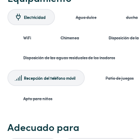
Electricidad
Agua dulce
ducha
WiFi
Chimenea
Disposición de l
Disposición de las aguas residuales de los inodoros
Recepción del teléfono móvil
Patio de juegos
Apto para niños
Adecuado para