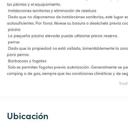
las plantas y el equipamiento.

 Instalaciones sanitarias y eliminación de residuos

 Dado que no disponemos de instalaciones sanitarias, este lugar es más adecuado para viajeros 
autosuficientes. Por favor, llévese su basura o deséchela previa coo
 piscina

 La pequeña piscina elevada puede utilizarse previa reserva.

 perros

 Dado que la propiedad no está vallada, lamentablemente la zona solo es parcialmente apta 
para perros.

 Barbacoas y fogatas

 Solo se permiten fogatas previa autorización. Generalmente se permiten parrillas pequeñas de 
camping o de gas, siempre que las condiciones climáticas y de seg
Trad
Ubicación