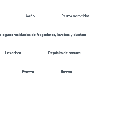
baño
Perros admitidos
as aguas residuales de fregaderos, lavabos y duchas
Lavadora
Depósito de basura
Piscina
Sauna