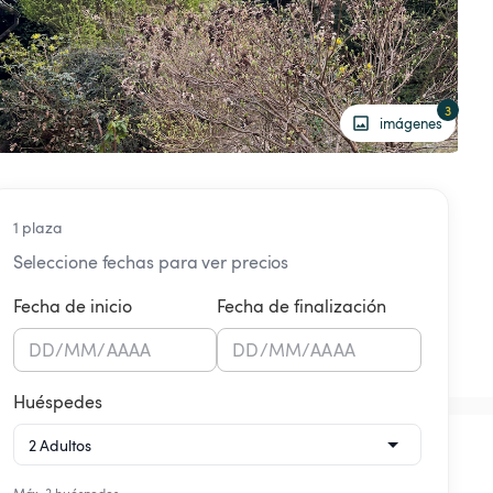
3
imágenes
1 plaza
Seleccione fechas para ver precios
Fecha de inicio
Fecha de finalización
DD
/
MM
/
AAAA
DD
/
MM
/
AAAA
Huéspedes