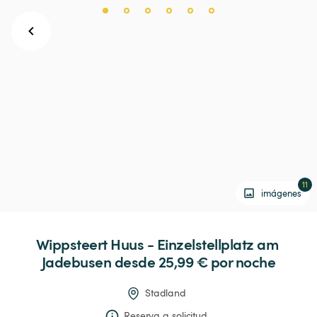
11
imágenes
Wippsteert
Huus
-
Einzelstellplatz
am
Jadebusen
 desde 25,99 € 
por noche
Stadland
Reserva a solicitud