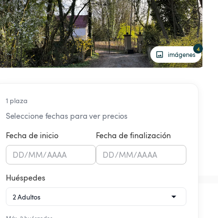
4
imágenes
1 plaza
Seleccione fechas para ver precios
Fecha de inicio
Fecha de finalización
DD
/
MM
/
AAAA
DD
/
MM
/
AAAA
Huéspedes