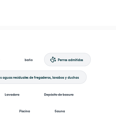
a
baño
Perros admitidos
as aguas residuales de fregaderos, lavabos y duchas
Lavadora
Depósito de basura
Piscina
Sauna