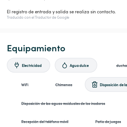
El registro de entrada y salida se realiza sin contacto.
Traducido con el Traductor de Google
Equipamiento
Electricidad
Agua dulce
duch
WiFi
Chimenea
Disposición de l
Disposición de las aguas residuales de los inodoros
Recepción del teléfono móvil
Patio de juegos