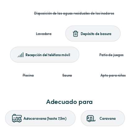
Disposición de las aguas residuales de los inodoros
Lavadora
Depósito de basura
Recepción del teléfono móvil
Patio de juegos
Piscina
Sauna
Apto para niños
Adecuado para
Autocaravana (hasta 7,5m)
Caravana