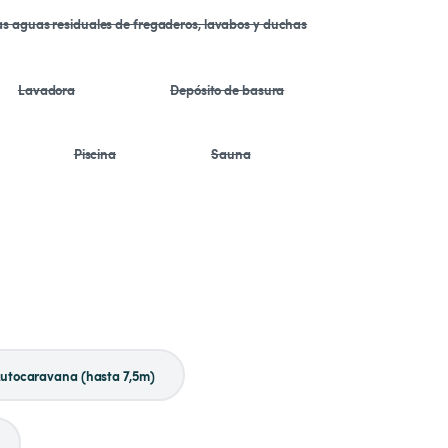
las aguas residuales de fregaderos, lavabos y duchas
Lavadora
Depósito de basura
Piscina
Sauna
utocaravana (hasta 7,5m)