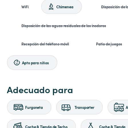
WiFi
Chimenea
Disposición de 
Disposición de las aguas residuales de los inodoros
Recepción del teléfono móvil
Patio de juegos
Apto para niños
Adecuado para
Furgoneta
Transporter
A
Coche & Tienda de Techo
Coche & Tienda