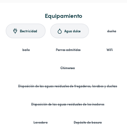
Equipamiento
Electricidad
Agua dulce
ducha
baño
Perros admitidos
WiFi
Chimenea
Disposición de las aguas residuales de fregaderos, lavabos y duchas
Disposición de las aguas residuales de los inodoros
Lavadora
Depósito de basura