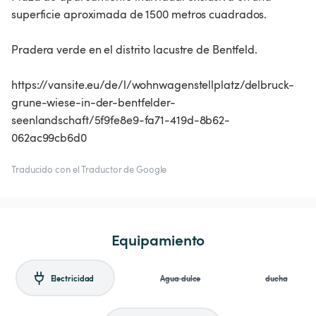
superficie aproximada de 1500 metros cuadrados.
Pradera verde en el distrito lacustre de Bentfeld.
https://vansite.eu/de/l/wohnwagenstellplatz/delbruck-
grune-wiese-in-der-bentfelder-
seenlandschaft/5f9fe8e9-fa71-419d-8b62-
062ac99cb6d0
Traducido con el Traductor de Google
Equipamiento
Electricidad
Agua dulce
ducha