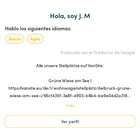
Hola, soy J. M
Hablo los siguientes idiomas:
Alemán
Inglés
Traducido con el Traductor de Google
Alle unsere Stellplätze auf VanSite:
Grüne Wiese am See I
https://vansite.eu/de/l/wohnwagenstellplatz/delbruck-grune-
wiese-am-see-i/66cf435f-3e8f-4903-b8b4-be9e04d2a318…
más
Ver perfil