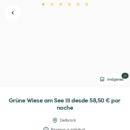
25
imágenes
Grüne
Wiese
am
See
III
 desde 58,50 € 
por 
noche
Delbrück
Reserva a solicitud