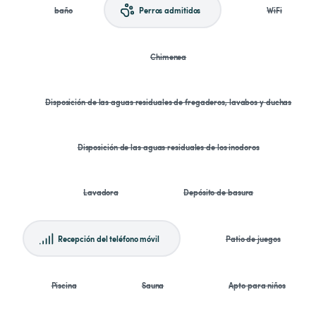
baño
Perros admitidos
WiFi
Chimenea
Disposición de las aguas residuales de fregaderos, lavabos y duchas
Disposición de las aguas residuales de los inodoros
Lavadora
Depósito de basura
Recepción del teléfono móvil
Patio de juegos
Piscina
Sauna
Apto para niños