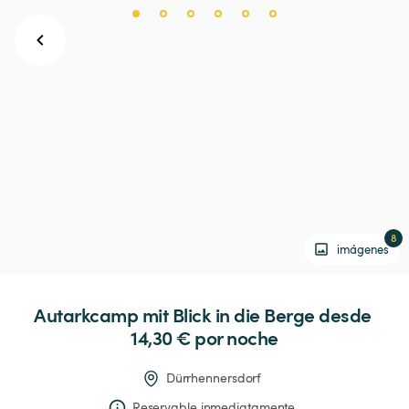
8
imágenes
Autarkcamp
mit
Blick
in
die
Berge
 desde 
14,30 € 
por noche
Dürrhennersdorf
Reservable inmediatamente