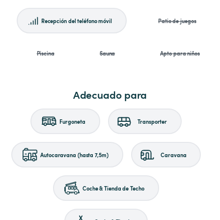
Recepción del teléfono móvil
Patio de juegos
Piscina
Sauna
Apto para niños
Adecuado para
Furgoneta
Transporter
Autocaravana (hasta 7,5m)
Caravana
Coche & Tienda de Techo