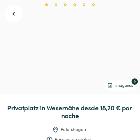
9
imágenes
Privatplatz
in
Wesernähe
 desde 18,20 € 
por 
noche
Petershagen
Reserva a solicitud