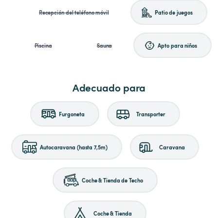
Recepción del teléfono móvil
Patio de juegos
Piscina
Sauna
Apto para niños
Adecuado para
Furgoneta
Transporter
Autocaravana (hasta 7,5m)
Caravana
Coche & Tienda de Techo
Coche & Tienda