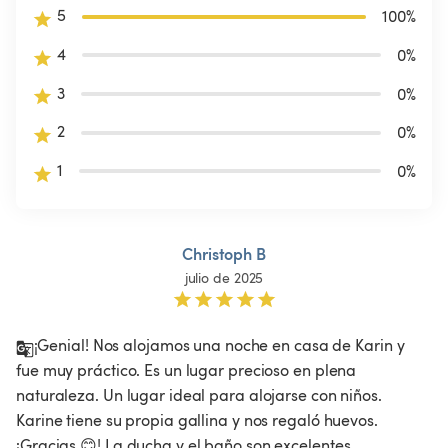
5
100
%
4
0
%
3
0
%
2
0
%
1
0
%
Christoph B
julio de 2025
¡Genial! Nos alojamos una noche en casa de Karin y 
fue muy práctico. Es un lugar precioso en plena 
naturaleza. Un lugar ideal para alojarse con niños. 
Karine tiene su propia gallina y nos regaló huevos. 
¡Gracias 😊! La ducha y el baño son excelentes. 