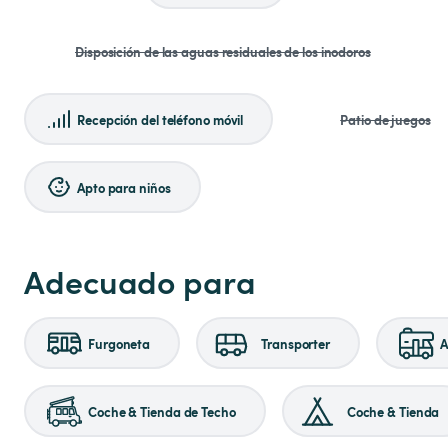
Disposición de las aguas residuales de los inodoros
Recepción del teléfono móvil
Patio de juegos
Apto para niños
Adecuado para
Furgoneta
Transporter
A
Coche & Tienda de Techo
Coche & Tienda