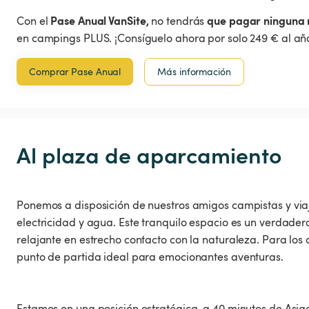
Pase Anual VanSite,
que pagar ninguna 
Con el
no tendrás
en campings PLUS. ¡Consíguelo ahora por solo 249 € al año
Comprar Pase Anual
Más información
Al plaza de aparcamiento
Ponemos a disposición de nuestros amigos campistas y viaj
electricidad y agua. Este tranquilo espacio es un verdad
relajante en estrecho contacto con la naturaleza. Para los a
punto de partida ideal para emocionantes aventuras.
Estamos en una posición estratégica, a 40 minutos de Asiago