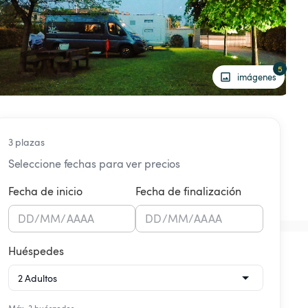
5
imágenes
3 plazas
Seleccione fechas para ver precios
Fecha de inicio
Fecha de finalización
DD
/
MM
/
AAAA
DD
/
MM
/
AAAA
Huéspedes