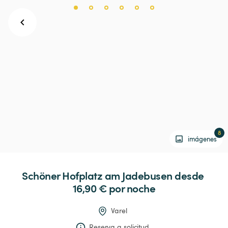
8
imágenes
Schöner
Hofplatz
am
Jadebusen
 desde 
16,90 € 
por noche
Varel
Reserva a solicitud