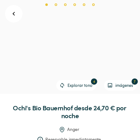
4
7
Explorar tono
imágenes
Ochi's
Bio
Bauernhof
 desde 24,70 € 
por 
noche
Anger
Reservable inmediatamente