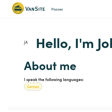
Passes
Hello, I'm J
JA
About me
I speak the following languages:
German