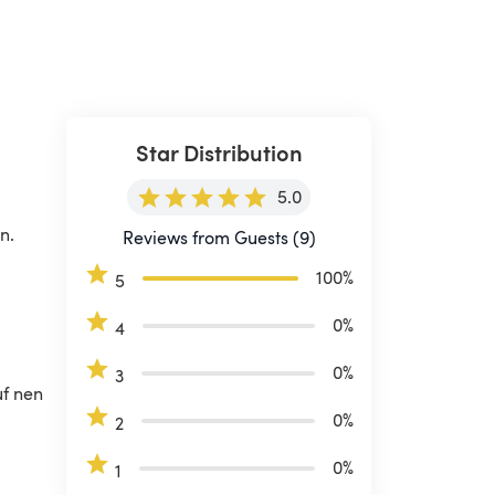
Star Distribution
5.0
.  
Reviews from Guests (9)
100
%
5
0
%
4
0
%
3
f nen 
0
%
2
0
%
1