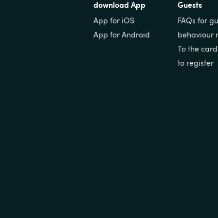
download App
Guests
App for iOS
FAQs for gu
App for Android
behaviour 
To the card
to register