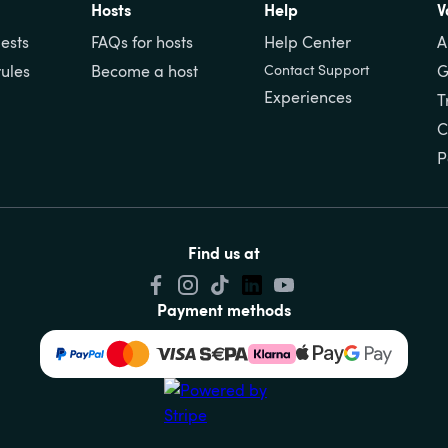
Hosts
Help
V
ests
FAQs for hosts
Help Center
A
rules
Become a host
Contact Support
G
Experiences
T
C
P
Find us at
Payment methods