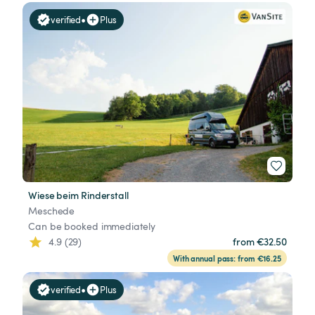
•
verified
Plus
Wiese beim Rinderstall
Meschede
Can be booked immediately
4.9 (29)
from €32.50
With annual pass: from €16.25
•
verified
Plus