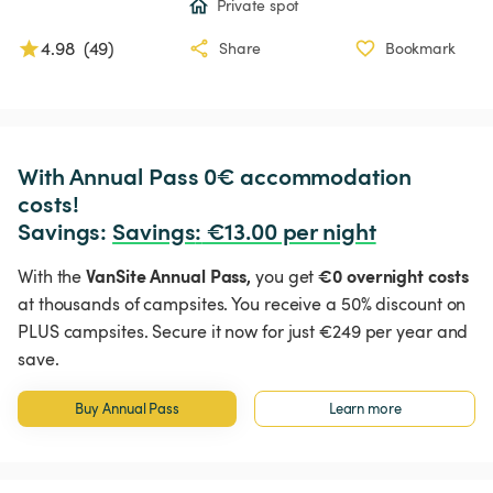
Private spot
4.98
(
49
)
Share
Bookmark
With Annual Pass 0€ accommodation 
costs!

Savings: 
Savings
:
 €13.00 per night
VanSite Annual Pass,
€0 overnight costs
With the
you get
at thousands of campsites. You receive a 50% discount on
PLUS campsites. Secure it now for just €249 per year and
save.
Buy Annual Pass
Learn more