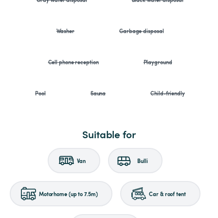
Washer
Garbage disposal
Cell phone reception
Playground
Pool
Sauna
Child-friendly
Suitable for
Van
Bulli
Motorhome (up to 7.5m)
Car & roof tent