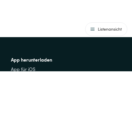
Listenansicht
App herunterladen
App für iOS
App für Android
Gäste
FAQs für Gäste
Verhaltensregeln
Zur Karte
Registrieren