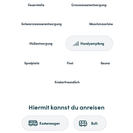
Feuerstelle
Grauwasserentsorgung
Schwarzwasserentsorgung
Waschmaschine
Müllentsorgung
Handyempfang
Spielplatz
Pool
Sauna
Kinderfreundlich
Hiermit kannst du anreisen
Kastenwagen
Bulli