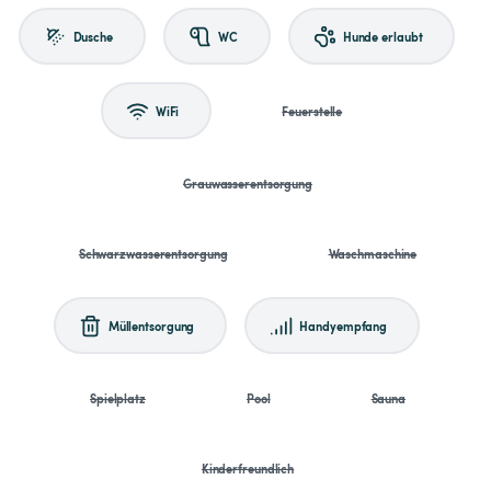
Dusche
WC
Hunde erlaubt
WiFi
Feuerstelle
Grauwasserentsorgung
Schwarzwasserentsorgung
Waschmaschine
Müllentsorgung
Handyempfang
Spielplatz
Pool
Sauna
Kinderfreundlich