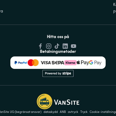
K
ra
P
Hitta oss på
Betalningsmetoder
anSite UG (begränsat ansvar)
dataskydd
ANB
avtryck
Tryck
Cookie-inställning