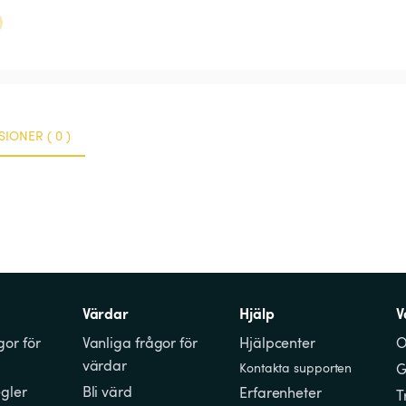
IONER ( 0 )
Värdar
Hjälp
V
gor för 
Vanliga frågor för 
Hjälpcenter
O
värdar
Kontakta supporten
G
gler
Bli värd
Erfarenheter
T