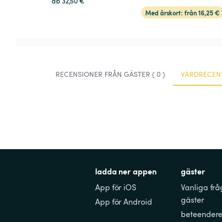
ab 32,50 €
Med årskort: från 16,25 €
RECENSIONER FRÅN GÄSTER ( 0 )
VÄRDRECENS
ladda ner appen
gäster
App för iOS
Vanliga frå
gäster
App för Android
beteendere