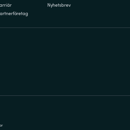
arriär
Nyhetsbrev
artnerföretag
ar