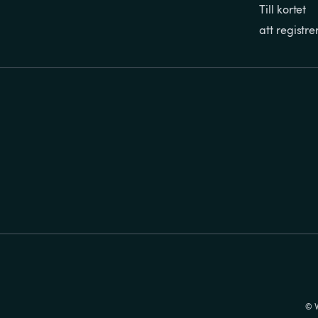
Till kortet
att registre
© V