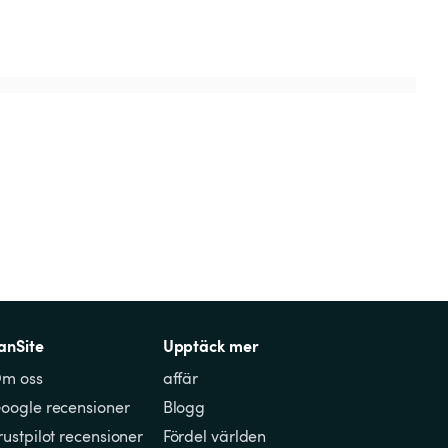
anSite
Upptäck mer
m oss
affär
oogle recensioner
Blogg
rustpilot recensioner
Fördel världen