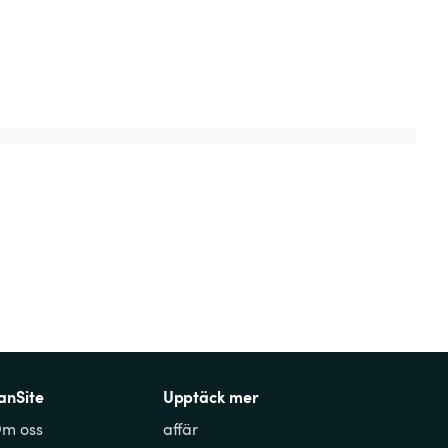
anSite
Upptäck mer
m oss
affär