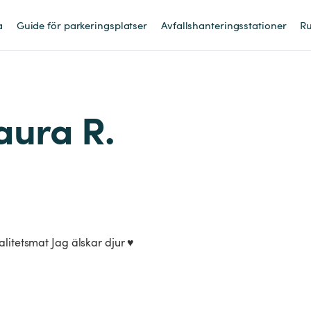
a
Guide för parkeringsplatser
Avfallshanteringsstationer
Ru
laura R.
litetsmat Jag älskar djur ♥️