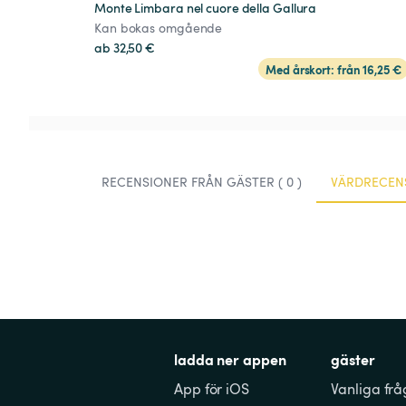
Monte Limbara nel cuore della Gallura
Kan bokas omgående
ab 32,50 €
Med årskort: från 16,25 €
RECENSIONER FRÅN GÄSTER ( 0 )
VÄRDRECENS
ladda ner appen
gäster
App för iOS
Vanliga frå