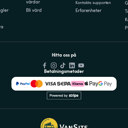
värdar
Kontakta supporten
G
gler
Bli värd
Erfarenheter
T
K
ra
P
Hitta oss på
Betalningsmetoder