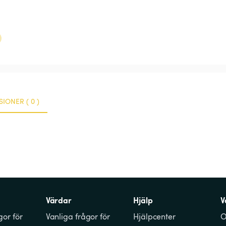
IONER ( 0 )
Värdar
Hjälp
V
gor för 
Vanliga frågor för 
Hjälpcenter
O