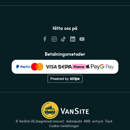
Hitta oss på
Betalningsmetoder
© VanSite UG (begränsat ansvar)
dataskydd
ANB
avtryck
Tryck
Cookie-inställningar