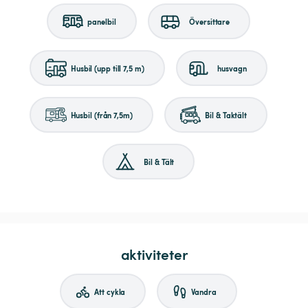
panelbil
Översittare
Husbil (upp till 7,5 m)
husvagn
Husbil (från 7,5m)
Bil & Taktält
Bil & Tält
aktiviteter
Att cykla
Vandra