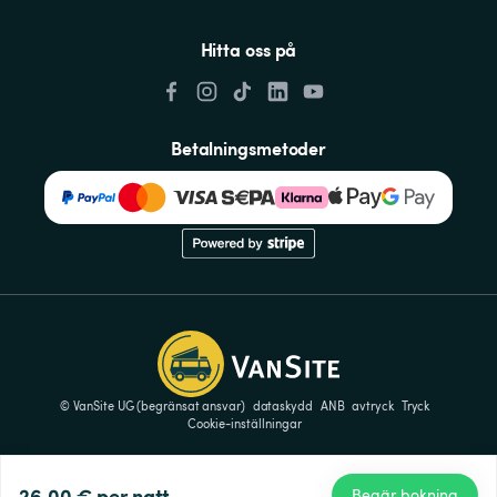
Hitta oss på
Betalningsmetoder
© VanSite UG (begränsat ansvar)
dataskydd
ANB
avtryck
Tryck
Cookie-inställningar
26,00 €
per natt
Begär bokning