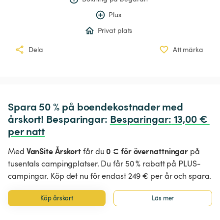
Plus
Privat plats
Dela
Att märka
Spara 50 % på boendekostnader med 
årskort! Besparingar: 
Besparingar
:
 13,00 € 
per natt
VanSite Årskort
0 € för övernattningar
Med
får du
på
tusentals campingplatser. Du får 50 % rabatt på PLUS-
campingar. Köp det nu för endast 249 € per år och spara.
Köp årskort
Läs mer