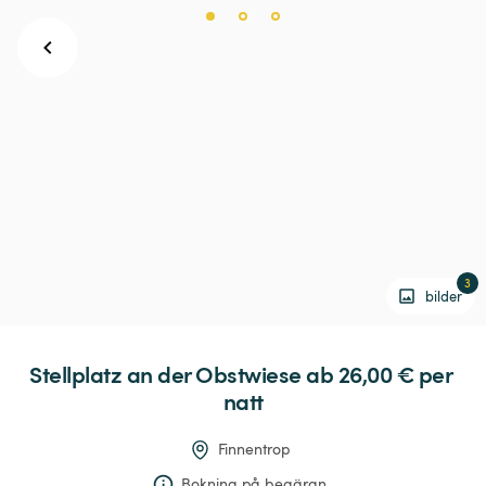
3
bilder
Stellplatz
an
der
Obstwiese
 ab 26,00 € 
per 
natt
Finnentrop
Bokning på begäran