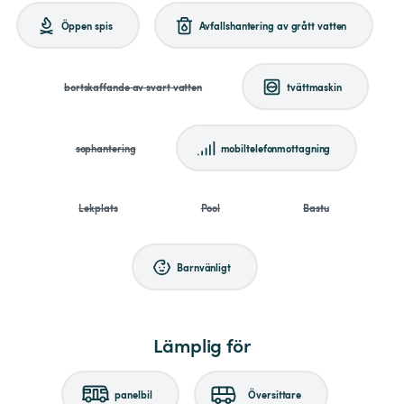
Öppen spis
Avfallshantering av grått vatten
bortskaffande av svart vatten
tvättmaskin
sophantering
mobiltelefonmottagning
Lekplats
Pool
Bastu
Barnvänligt
Lämplig för
panelbil
Översittare