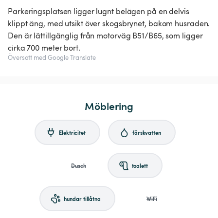
Parkeringsplatsen ligger lugnt belägen på en delvis
klippt äng, med utsikt över skogsbrynet, bakom husraden.
Den är lättillgänglig från motorväg B51/B65, som ligger
cirka 700 meter bort.
Översatt med Google Translate
Möblering
Elektricitet
färskvatten
Dusch
toalett
hundar tillåtna
WiFi