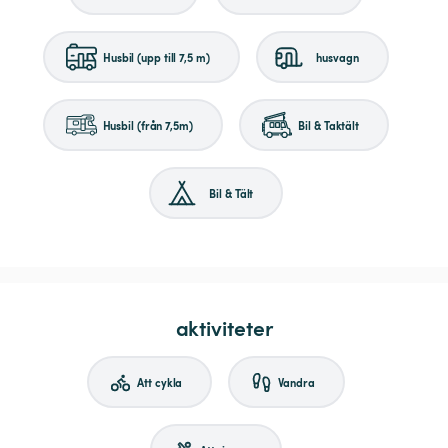
Husbil (upp till 7,5 m)
husvagn
Husbil (från 7,5m)
Bil & Taktält
Bil & Tält
aktiviteter
Att cykla
Vandra