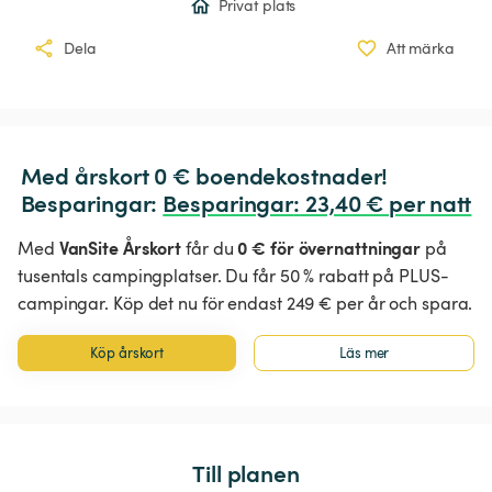
Privat plats
Dela
Att märka
Med årskort 0 € boendekostnader!

Besparingar: 
Besparingar
:
 23,40 € per natt
VanSite Årskort
0 € för övernattningar
Med
får du
på
tusentals campingplatser. Du får 50 % rabatt på PLUS-
campingar. Köp det nu för endast 249 € per år och spara.
Köp årskort
Läs mer
Till planen