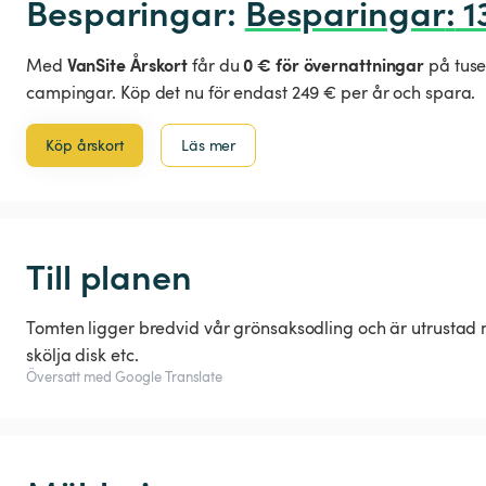
Besparingar: 
Besparingar
:
 1
VanSite Årskort
0 € för övernattningar
Med
får du
på tuse
campingar. Köp det nu för endast 249 € per år och spara.
Köp årskort
Läs mer
Till planen
Tomten ligger bredvid vår grönsaksodling och är utrustad 
skölja disk etc.
Översatt med Google Translate