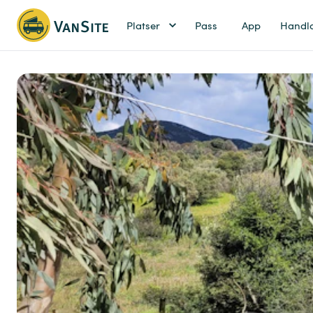
Platser
Pass
App
Handl