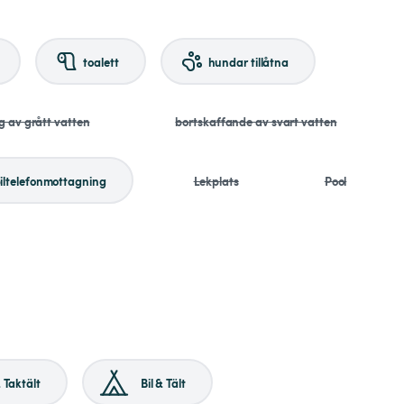
toalett
hundar tillåtna
g av grått vatten
bortskaffande av svart vatten
iltelefonmottagning
Lekplats
Pool
& Taktält
Bil & Tält