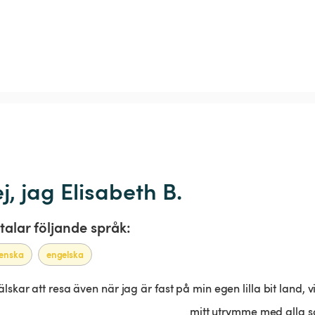
j, jag Elisabeth B.
 talar följande språk:
ienska
engelska
älskar att resa även när jag är fast på min egen lilla bit land, v
mitt utrymme med alla s