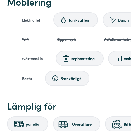
Möblering
Elektricitet
färskvatten
Dusch
WiFi
Öppen spis
Avfallshanterin
tvättmaskin
sophantering
mob
Bastu
Barnvänligt
Lämplig för
panelbil
Översittare
Bil 