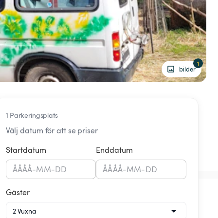
1
bilder
1 Parkeringsplats
Välj datum för att se priser
Startdatum
Enddatum
ÅÅÅÅ
-
MM
-
DD
ÅÅÅÅ
-
MM
-
DD
Gäster