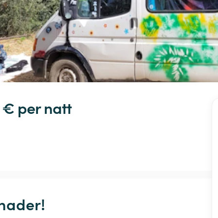
 € 
per natt
ader!
