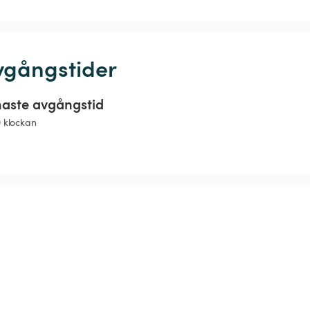
vgångstider
aste avgångstid
0 klockan