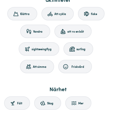
Klättra
Att cykla
fiske
Vandra
att ro en båt
sightseeingflyg
surfing
Att simma
Friskvård
Närhet
Fält
Skog
Mer