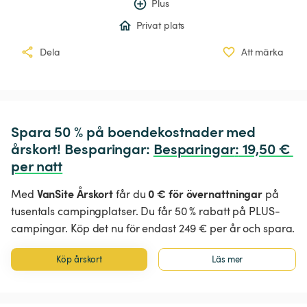
Plus
Privat plats
Dela
Att märka
Spara 50 % på boendekostnader med 
årskort! Besparingar: 
Besparingar
:
 19,50 € 
per natt
VanSite Årskort
0 € för övernattningar
Med
får du
på
tusentals campingplatser. Du får 50 % rabatt på PLUS-
campingar. Köp det nu för endast 249 € per år och spara.
Köp årskort
Läs mer