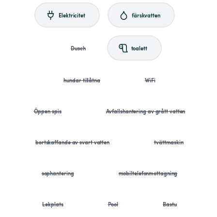
Elektricitet
färskvatten
Dusch
toalett
hundar tillåtna
WiFi
Öppen spis
Avfallshantering av grått vatten
bortskaffande av svart vatten
tvättmaskin
sophantering
mobiltelefonmottagning
Lekplats
Pool
Bastu