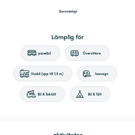
Barnvänligt
Lämplig för
panelbil
Översittare
Husbil (upp till 7,5 m)
husvagn
Bil & Taktält
Bil & Tält
aktiviteter