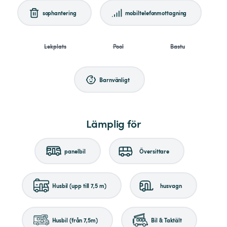
sophantering
mobiltelefonmottagning
Lekplats
Pool
Bastu
Barnvänligt
Lämplig för
panelbil
Översittare
Husbil (upp till 7,5 m)
husvagn
Husbil (från 7,5m)
Bil & Taktält