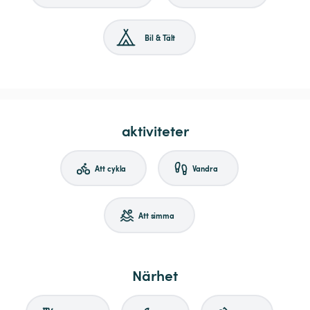
Bil & Tält
aktiviteter
Att cykla
Vandra
Att simma
Närhet