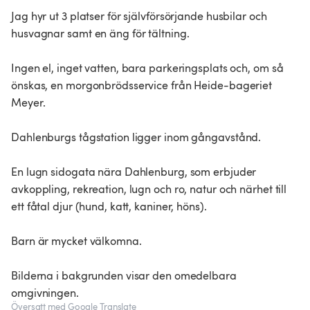
Jag hyr ut 3 platser för självförsörjande husbilar och
husvagnar samt en äng för tältning.
Ingen el, inget vatten, bara parkeringsplats och, om så
önskas, en morgonbrödsservice från Heide-bageriet
Meyer.
Dahlenburgs tågstation ligger inom gångavstånd.
En lugn sidogata nära Dahlenburg, som erbjuder
avkoppling, rekreation, lugn och ro, natur och närhet till
ett fåtal djur (hund, katt, kaniner, höns).
Barn är mycket välkomna.
Bilderna i bakgrunden visar den omedelbara
omgivningen.
Översatt med Google Translate