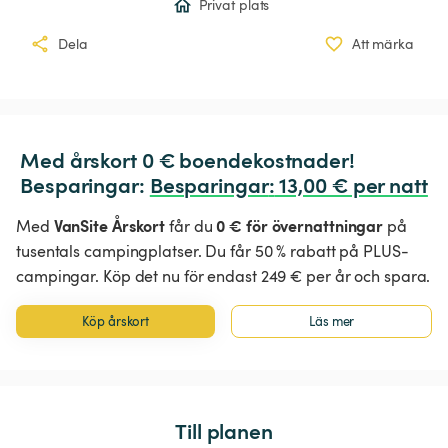
Privat plats
Dela
Att märka
Med årskort 0 € boendekostnader!

Besparingar: 
Besparingar
:
 13,00 € per natt
VanSite Årskort
0 € för övernattningar
Med
får du
på
tusentals campingplatser. Du får 50 % rabatt på PLUS-
campingar. Köp det nu för endast 249 € per år och spara.
Köp årskort
Läs mer
Till planen