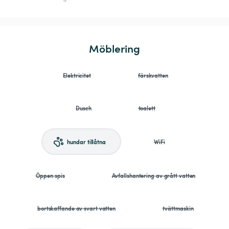
Möblering
Elektricitet
färskvatten
Dusch
toalett
hundar tillåtna
WiFi
Öppen spis
Avfallshantering av grått vatten
bortskaffande av svart vatten
tvättmaskin