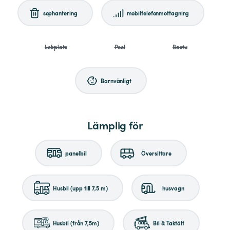
sophantering
mobiltelefonmottagning
Lekplats
Pool
Bastu
Barnvänligt
Lämplig för
panelbil
Översittare
Husbil (upp till 7,5 m)
husvagn
Husbil (från 7,5m)
Bil & Taktält