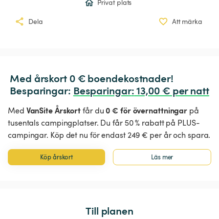
Privat plats
Dela
Att märka
Med årskort 0 € boendekostnader!

Besparingar: 
Besparingar
:
 13,00 € per natt
VanSite Årskort
0 € för övernattningar
Med
får du
på
tusentals campingplatser. Du får 50 % rabatt på PLUS-
campingar. Köp det nu för endast 249 € per år och spara.
Köp årskort
Läs mer
Till planen