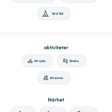
Bil & Tält
aktiviteter
Att cykla
Vandra
Att simma
Närhet