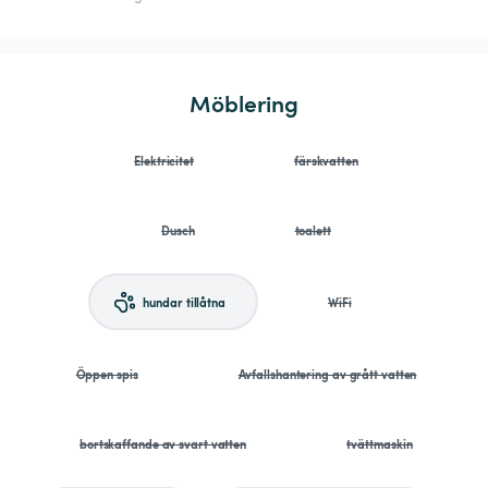
Möblering
Elektricitet
färskvatten
Dusch
toalett
hundar tillåtna
WiFi
Öppen spis
Avfallshantering av grått vatten
bortskaffande av svart vatten
tvättmaskin