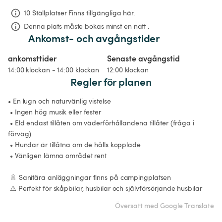
10 Ställplatser Finns tillgängliga här.
Denna plats måste bokas minst en natt .
Ankomst- och avgångstider
ankomsttider
Senaste avgångstid
14:00 klockan - 14:00 klockan
12:00 klockan
Regler för planen
• En lugn och naturvänlig vistelse

 • Ingen hög musik eller fester

 • Eld endast tillåten om väderförhållandena tillåter (fråga i 
förväg)

 • Hundar är tillåtna om de hålls kopplade

 • Vänligen lämna området rent

 🚿 Sanitära anläggningar finns på campingplatsen

 ⚠️ Perfekt för skåpbilar, husbilar och självförsörjande husbilar
Översatt med Google Translate