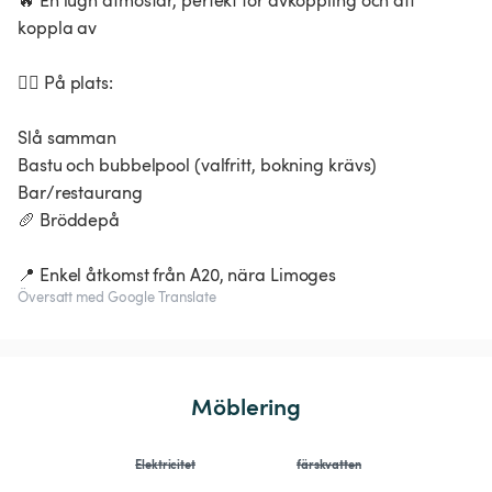
🔥 En lugn atmosfär, perfekt för avkoppling och att
koppla av
🧖‍♀️ På plats:
Slå samman
Bastu och bubbelpool (valfritt, bokning krävs)
Bar/restaurang
🥖 Bröddepå
📍 Enkel åtkomst från A20, nära Limoges
Översatt med Google Translate
Möblering
Elektricitet
färskvatten