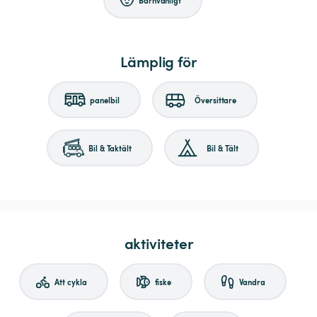
Lämplig för
panelbil
Översittare
Bil & Taktält
Bil & Tält
aktiviteter
Att cykla
fiske
Vandra