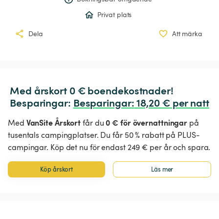
Privat plats
Dela
Att märka
Med årskort 0 € boendekostnader!

Besparingar: 
Besparingar
:
 18,20 € per natt
VanSite Årskort
0 € för övernattningar
Med
får du
på
tusentals campingplatser. Du får 50 % rabatt på PLUS-
campingar. Köp det nu för endast 249 € per år och spara.
Köp årskort
Läs mer