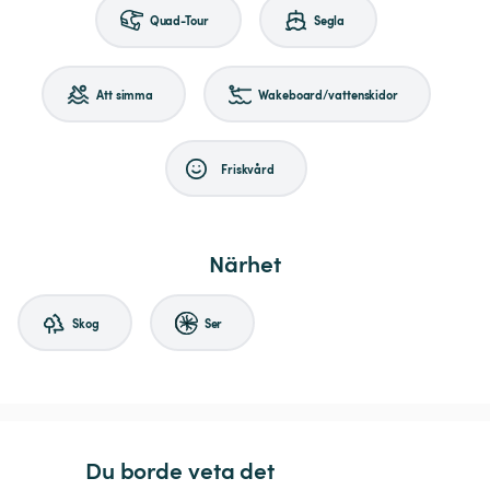
Quad-Tour
Segla
Att simma
Wakeboard/vattenskidor
Friskvård
Närhet
Skog
Ser
Du borde veta det