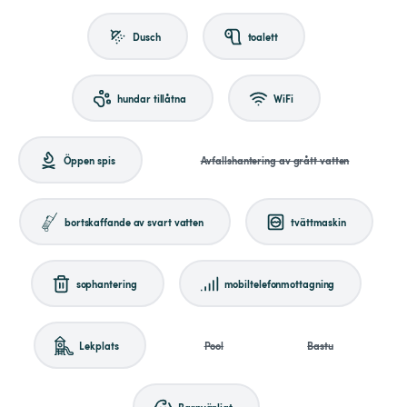
Dusch
toalett
hundar tillåtna
WiFi
Öppen spis
Avfallshantering av grått vatten
bortskaffande av svart vatten
tvättmaskin
sophantering
mobiltelefonmottagning
Lekplats
Pool
Bastu
Barnvänligt