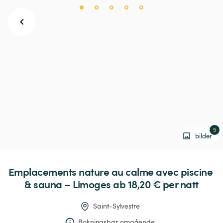
5
bilder
Emplacements
nature
au
calme
avec
piscine
&
sauna
–
Limoges
 ab 18,20 € 
per natt
Saint-Sylvestre
Bokningsbar omgående