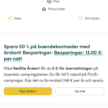
Plus
Privat plats
Dela
Att märka
Spara 50 % på boendekostnader med 
årskort! Besparingar: 
Besparingar
:
 13,00 € 
per natt
VanSite Årskort
0 € för övernattningar
Med
får du
på
tusentals campingplatser. Du får 50 % rabatt på PLUS-
campingar. Köp det nu för endast 249 € per år och spara.
Köp årskort
Läs mer