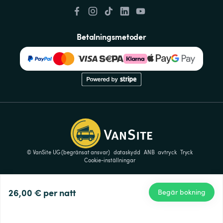
Betalningsmetoder
© VanSite UG (begränsat ansvar)
dataskydd
ANB
avtryck
Tryck
Cookie-inställningar
26,00 €
per natt
Begär bokning