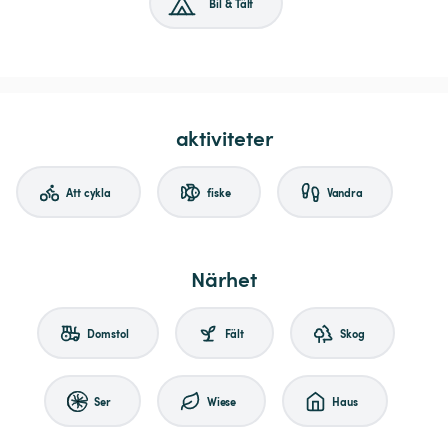
Bil & Tält
aktiviteter
Att cykla
fiske
Vandra
Närhet
Domstol
Fält
Skog
Ser
Wiese
Haus