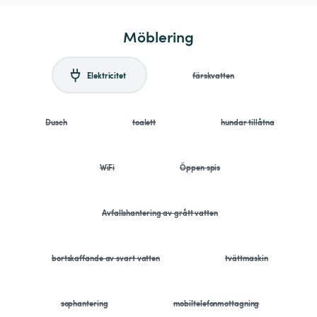
Möblering
Elektricitet
färskvatten
Dusch
toalett
hundar tillåtna
WiFi
Öppen spis
Avfallshantering av grått vatten
bortskaffande av svart vatten
tvättmaskin
sophantering
mobiltelefonmottagning