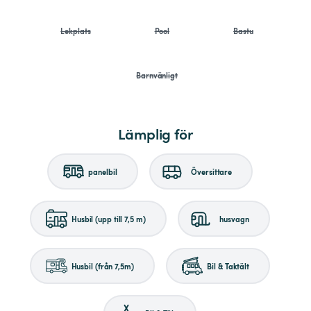
Lekplats
Pool
Bastu
Barnvänligt
Lämplig för
panelbil
Översittare
Husbil (upp till 7,5 m)
husvagn
Husbil (från 7,5m)
Bil & Taktält