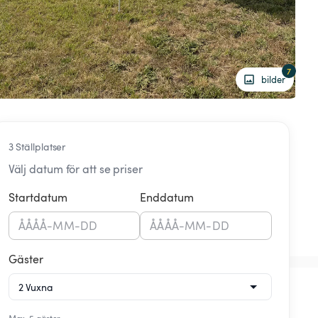
7
bilder
3 Ställplatser
Välj datum för att se priser
Startdatum
Enddatum
ÅÅÅÅ
-
MM
-
DD
ÅÅÅÅ
-
MM
-
DD
Gäster