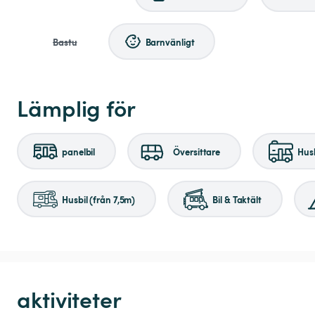
Bastu
Barnvänligt
Lämplig för
panelbil
Översittare
Husb
Husbil (från 7,5m)
Bil & Taktält
aktiviteter