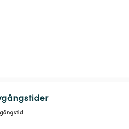
vgångstider
gångstid