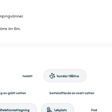
ampingvänner.
större än 6m.
toalett
hundar tillåtna
ng av grått vatten
bortskaffande av svart vatten
iltelefonmottagning
Lekplats
Pool