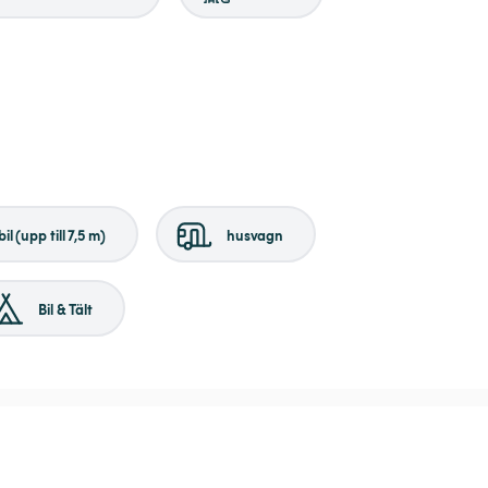
il (upp till 7,5 m)
husvagn
Bil & Tält