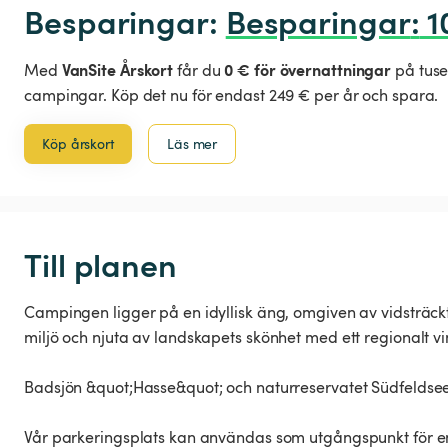
Besparingar: 
Besparingar
:
 
VanSite Årskort
0 € för övernattningar
Med
får du
på tuse
campingar. Köp det nu för endast 249 € per år och spara.
Köp årskort
Läs mer
Till planen
Campingen ligger på en idyllisk äng, omgiven av vidsträckta
miljö och njuta av landskapets skönhet med ett regionalt vi
Badsjön &quot;Hasse&quot; och naturreservatet Südfeldsee
Vår parkeringsplats kan användas som utgångspunkt för en c