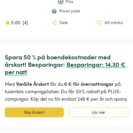
Plus
Privat plats
5.00
(
4
)
Dela
Att märka
Spara 50 % på boendekostnader med 
årskort! Besparingar: 
Besparingar
:
 14,30 € 
per natt
VanSite Årskort
0 € för övernattningar
Med
får du
på
tusentals campingplatser. Du får 50 % rabatt på PLUS-
campingar. Köp det nu för endast 249 € per år och spara.
Köp årskort
Läs mer