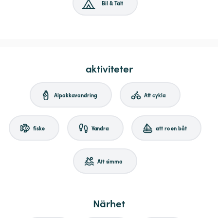
Bil & Tält
aktiviteter
Alpakkavandring
Att cykla
fiske
Vandra
att ro en båt
Att simma
Närhet