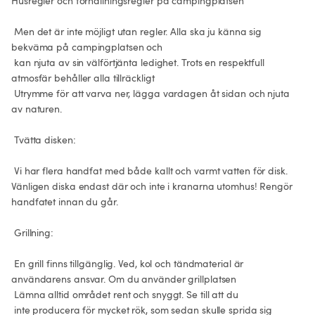
Husregler och förhållningsregler på campingplatsen

 Men det är inte möjligt utan regler. Alla ska ju känna sig 
bekväma på campingplatsen och

 kan njuta av sin välförtjänta ledighet. Trots en respektfull 
atmosfär behåller alla tillräckligt

 Utrymme för att varva ner, lägga vardagen åt sidan och njuta 
av naturen.

 Tvätta disken:

 Vi har flera handfat med både kallt och varmt vatten för disk. 
Vänligen diska endast där och inte i kranarna utomhus! Rengör 
handfatet innan du går.

 Grillning:

 En grill finns tillgänglig. Ved, kol och tändmaterial är 
användarens ansvar. Om du använder grillplatsen

 Lämna alltid området rent och snyggt. Se till att du

 inte producera för mycket rök, som sedan skulle sprida sig 