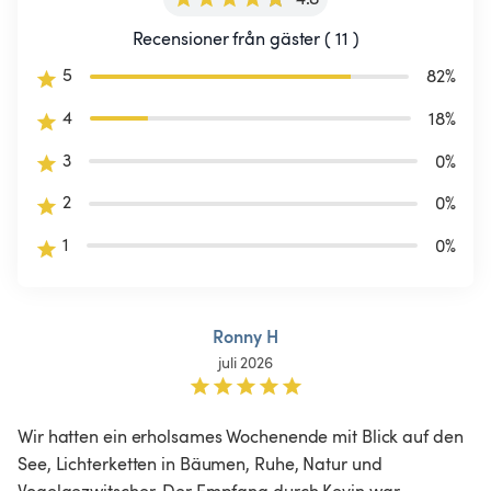
Recensioner från gäster ( 11 )
5
82
%
4
18
%
3
0
%
2
0
%
1
0
%
Ronny H
juli 2026
Wir hatten ein erholsames Wochenende mit Blick auf den 
See, Lichterketten in Bäumen, Ruhe, Natur und 
Vogelgezwitscher. Der Empfang durch Kevin war 