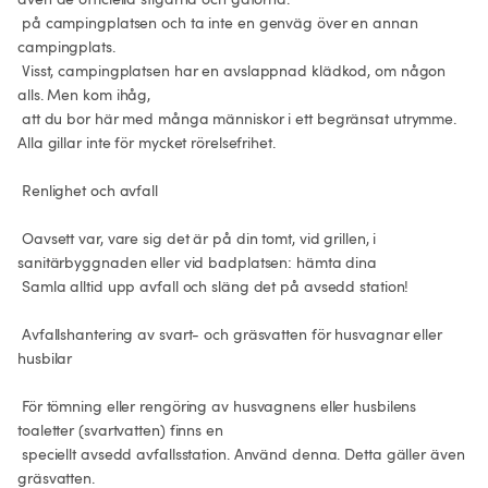
 på campingplatsen och ta inte en genväg över en annan 
campingplats.

 Visst, campingplatsen har en avslappnad klädkod, om någon 
alls. Men kom ihåg,

 att du bor här med många människor i ett begränsat utrymme. 
Alla gillar inte för mycket rörelsefrihet.

 Renlighet och avfall

 Oavsett var, vare sig det är på din tomt, vid grillen, i 
sanitärbyggnaden eller vid badplatsen: hämta dina

 Samla alltid upp avfall och släng det på avsedd station!

 Avfallshantering av svart- och gräsvatten för husvagnar eller 
husbilar

 För tömning eller rengöring av husvagnens eller husbilens 
toaletter (svartvatten) finns en

 speciellt avsedd avfallsstation. Använd denna. Detta gäller även 
gräsvatten.
