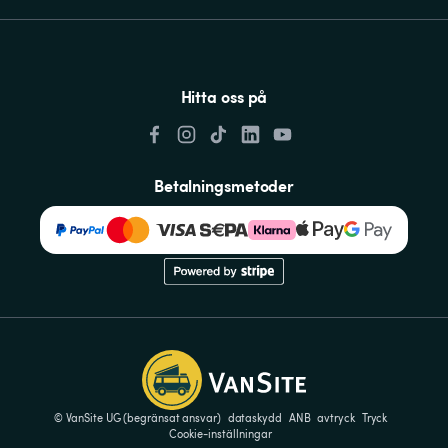
Hitta oss på
Betalningsmetoder
© VanSite UG (begränsat ansvar)
dataskydd
ANB
avtryck
Tryck
Cookie-inställningar