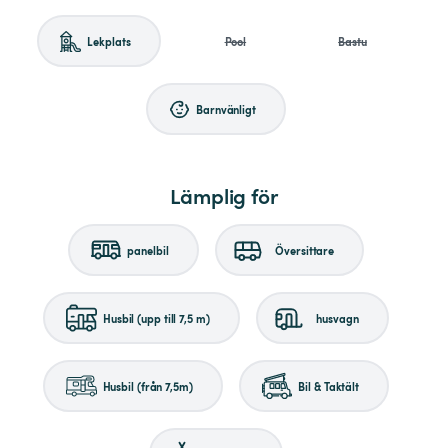
Lekplats
Pool
Bastu
Barnvänligt
Lämplig för
panelbil
Översittare
Husbil (upp till 7,5 m)
husvagn
Husbil (från 7,5m)
Bil & Taktält