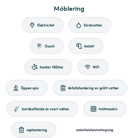
Möblering
Elektricitet
färskvatten
Dusch
toalett
hundar tillåtna
WiFi
Öppen spis
Avfallshantering av grått vatten
bortskaffande av svart vatten
tvättmaskin
sophantering
mobiltelefonmottagning