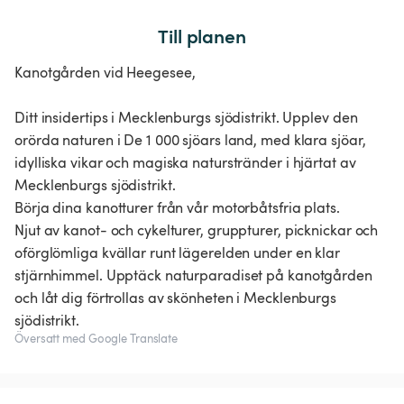
Till planen
Kanotgården vid Heegesee,
Ditt insidertips i Mecklenburgs sjödistrikt. Upplev den
orörda naturen i De 1 000 sjöars land, med klara sjöar,
idylliska vikar och magiska naturstränder i hjärtat av
Mecklenburgs sjödistrikt.
Börja dina kanotturer från vår motorbåtsfria plats.
Njut av kanot- och cykelturer, gruppturer, picknickar och
oförglömliga kvällar runt lägerelden under en klar
stjärnhimmel. Upptäck naturparadiset på kanotgården
och låt dig förtrollas av skönheten i Mecklenburgs
sjödistrikt.
Översatt med Google Translate