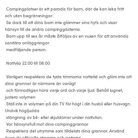
 Campingplatser är ett paradis för barn, där de kan leka fritt 
och utan begränsningar.

 Se dock till att dina barn inte glömmer sina hyfs och visar 
hänsyn till de andra campinggästerna.

 Barn upp till sex år måste åtföljas av en vuxen för att använda 
sanitära anläggningar.

 medföljande person.

 Nattvila 22:00 till 08:00

 Vänligen respektera de tysta timmarna nattetid och glöm inte att 
dina grannar är närmare än vanligt

 och förmodligen höra varje ord och varje ljud. Behåll lugnet, 
justera volymen

 Ställ inte in volymen på din TV för högt i din husbil eller husvagn. 
Undvik högljudda

 stängning av bil- eller skjutdörrar under nattvilan.

 Var hänsynsfull mot dina campinggrannar

 Respektera det utrymme som tilldelats dina grannar. Använd 
även de officiella stigarna och gatorna.
