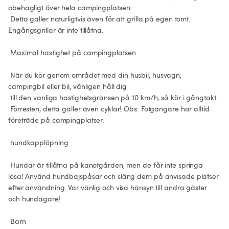
obehagligt över hela campingplatsen.

 Detta gäller naturligtvis även för att grilla på egen tomt. 
Engångsgrillar är inte tillåtna.

 Maximal hastighet på campingplatsen

 När du kör genom området med din husbil, husvagn, 
campingbil eller bil, vänligen håll dig

 till den vanliga hastighetsgränsen på 10 km/h, så kör i gångtakt.

 Förresten, detta gäller även cyklar! Obs: Fotgängare har alltid 
företräde på campingplatser.

 hundkapplöpning

 Hundar är tillåtna på kanotgården, men de får inte springa 
lösa! Använd hundbajspåsar och släng dem på anvisade platser 
efter användning. Var vänlig och visa hänsyn till andra gäster 
och hundägare!

 Barn
