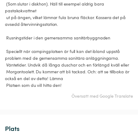
 (Som slutar i diskhon). Häll till exempel aldrig bara 
pastakokvattnet

 ut på ängen, vilket lämnar fula bruna fläckar. Kassera det på 
avsedd återvinningsstation.

 Rusningstider i den gemensamma sanitärbyggnaden

 Speciellt när campingplatsen är full kan det ibland uppstå 
problem med de gemensamma sanitära anläggningarna.

 Väntetider. Undvik då långa duschar och en förlängd kväll eller

 Morgontoalett. Du kommer att bli tackad. Och: att se tillbaka är 
också en del av detta! Lämna

 Platsen som du vill hitta den!
Översatt med Google Translate
Plats