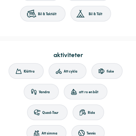
Bil & Taktält
Bil & Tält
aktiviteter
Klättra
Att cykla
fiske
Vandra
att ro en båt
Quad-Tour
Rida
Att simma
Tennis