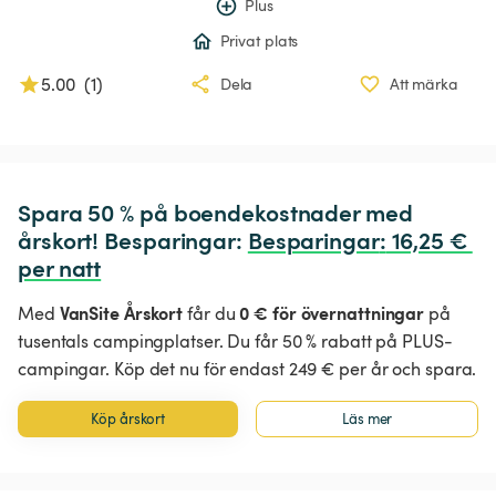
Plus
Privat plats
5.00
(
1
)
Dela
Att märka
Spara 50 % på boendekostnader med 
årskort! Besparingar: 
Besparingar
:
 16,25 € 
per natt
VanSite Årskort
0 € för övernattningar
Med
får du
på
tusentals campingplatser. Du får 50 % rabatt på PLUS-
campingar. Köp det nu för endast 249 € per år och spara.
Köp årskort
Läs mer