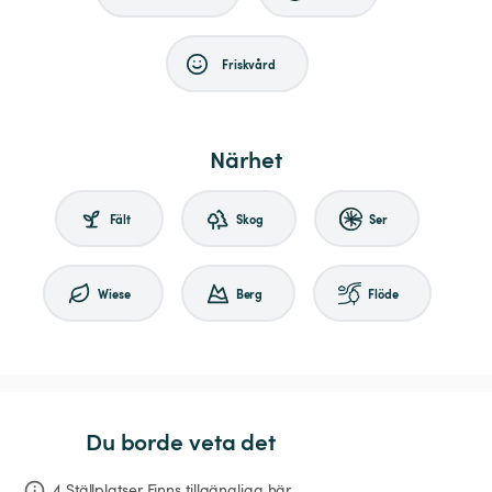
Friskvård
Närhet
Fält
Skog
Ser
Wiese
Berg
Flöde
Du borde veta det
4 Ställplatser Finns tillgängliga här.