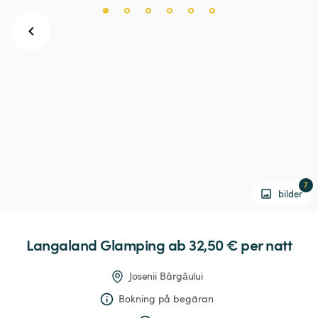
7
bilder
Langaland
Glamping
 ab 32,50 € 
per natt
Josenii Bârgăului
Bokning på begäran