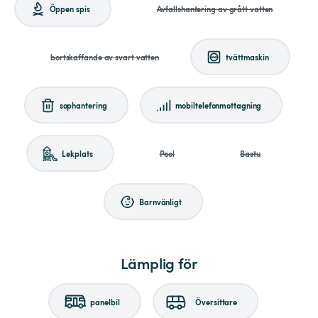
Öppen spis
Avfallshantering av grått vatten
bortskaffande av svart vatten
tvättmaskin
sophantering
mobiltelefonmottagning
Lekplats
Pool
Bastu
Barnvänligt
Lämplig för
panelbil
Översittare