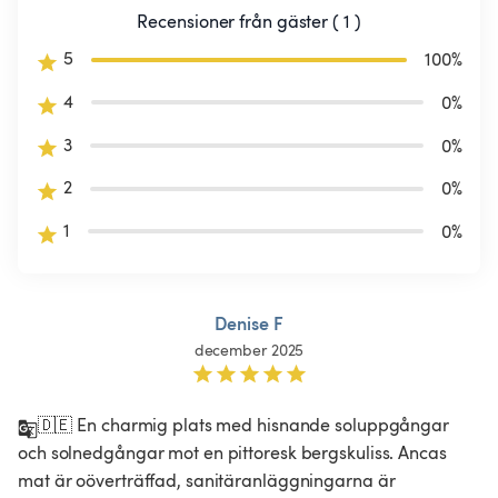
Recensioner från gäster ( 1 )
5
100
%
4
0
%
3
0
%
2
0
%
1
0
%
Denise F
december 2025
🇩🇪 En charmig plats med hisnande soluppgångar 
och solnedgångar mot en pittoresk bergskuliss. Ancas 
mat är oöverträffad, sanitäranläggningarna är 