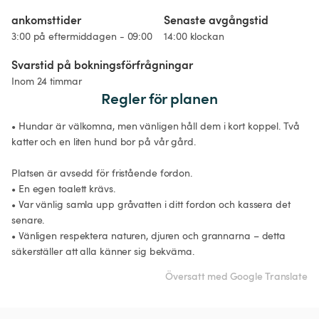
ankomsttider
Senaste avgångstid
3:00 på eftermiddagen - 09:00
14:00 klockan
Svarstid på bokningsförfrågningar
Inom 24 timmar
Regler för planen
• Hundar är välkomna, men vänligen håll dem i kort koppel. Två 
katter och en liten hund bor på vår gård.

Platsen är avsedd för fristående fordon.

• En egen toalett krävs.

• Var vänlig samla upp gråvatten i ditt fordon och kassera det 
senare.

• Vänligen respektera naturen, djuren och grannarna – detta 
Översatt med Google Translate