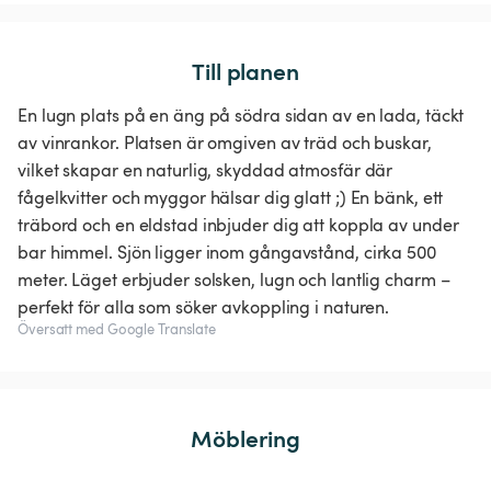
Till planen
En lugn plats på en äng på södra sidan av en lada, täckt
av vinrankor. Platsen är omgiven av träd och buskar,
vilket skapar en naturlig, skyddad atmosfär där
fågelkvitter och myggor hälsar dig glatt ;) En bänk, ett
träbord och en eldstad inbjuder dig att koppla av under
bar himmel. Sjön ligger inom gångavstånd, cirka 500
meter. Läget erbjuder solsken, lugn och lantlig charm –
perfekt för alla som söker avkoppling i naturen.
Översatt med Google Translate
Möblering