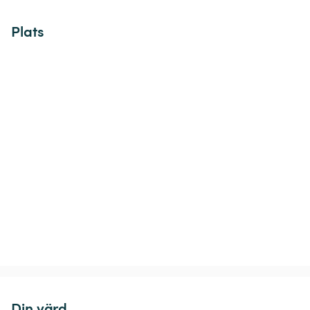
Plats
Din värd