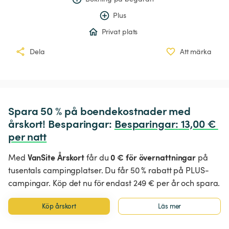
Plus
Privat plats
Dela
Att märka
Spara 50 % på boendekostnader med 
årskort! Besparingar: 
Besparingar
:
 13,00 € 
per natt
VanSite Årskort
0 € för övernattningar
Med
får du
på
tusentals campingplatser. Du får 50 % rabatt på PLUS-
campingar. Köp det nu för endast 249 € per år och spara.
Köp årskort
Läs mer