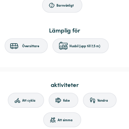
Barnvänligt
Lämplig för
Översittare
Husbil (upp till 7,5 m)
aktiviteter
Att cykla
fiske
Vandra
Att simma