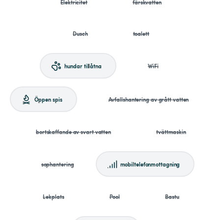
Elektricitet
färskvatten
Dusch
toalett
hundar tillåtna
WiFi
Öppen spis
Avfallshantering av grått vatten
bortskaffande av svart vatten
tvättmaskin
sophantering
mobiltelefonmottagning
Lekplats
Pool
Bastu