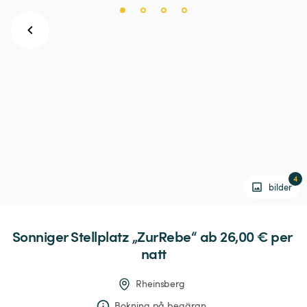
4
bilder
Sonniger
Stellplatz
„ZurRebe“
 ab 26,00 € 
per 
natt
Rheinsberg
Bokning på begäran