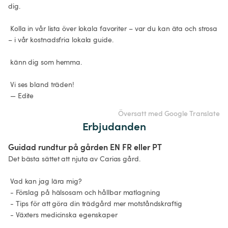
dig.

 Kolla in vår lista över lokala favoriter – var du kan äta och strosa 
– i vår kostnadsfria lokala guide.

 känn dig som hemma.

 Vi ses bland träden!

 — Edite
Översatt med Google Translate
Erbjudanden
Guidad rundtur på gården EN FR eller PT
Det bästa sättet att njuta av Carias gård.

 Vad kan jag lära mig?

 - Förslag på hälsosam och hållbar matlagning

 - Tips för att göra din trädgård mer motståndskraftig

 - Växters medicinska egenskaper
