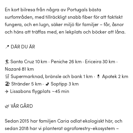
En kort bilresa från några av Portugals bästa
surfområden, med tillräckligt snabb fiber för att faktiskt
fungera, och en lugn, säker miljö för familjer – får, åsnor
och höns att träffas med, en lekplats och böcker att låna.
📍 DÄR DU ÄR
🏄 Santa Cruz 10 km · Peniche 26 km · Ericeira 30 km ·
Nazaré 81 km
🛒 Supermarknad, bränsle och bank 1 km · 💊 Apotek 2 km
🏖️ Stränder 5 km · 🚽 Soptipp 3 km
✈️ Lissabons flygplats ~45 min
🌿 VÅR GÅRD
Sedan 2015 har familjen Caria odlat ekologiskt här, och
sedan 2018 har vi planterat agroforestry-ekosystem –