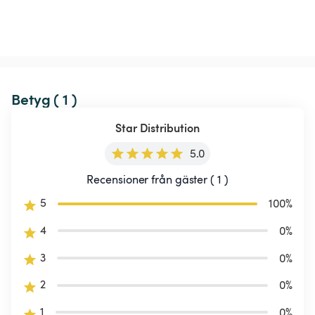
Betyg ( 1 )
Star Distribution
5.0
Recensioner från gäster ( 1 )
5
100
%
4
0
%
3
0
%
2
0
%
1
0
%