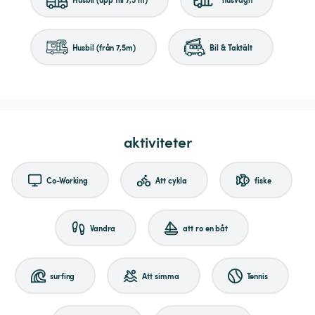
Husbil (från 7,5m)
Bil & Taktält
aktiviteter
Co-Working
Att cykla
fiske
Vandra
att ro en båt
surfing
Att simma
Tennis