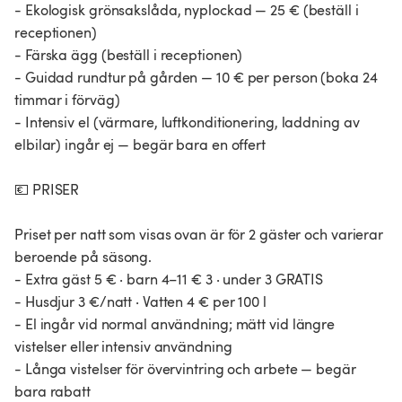
- Ekologisk grönsakslåda, nyplockad — 25 € (beställ i
receptionen)
- Färska ägg (beställ i receptionen)
- Guidad rundtur på gården — 10 € per person (boka 24
timmar i förväg)
- Intensiv el (värmare, luftkonditionering, laddning av
elbilar) ingår ej — begär bara en offert
💶 PRISER
Priset per natt som visas ovan är för 2 gäster och varierar
beroende på säsong.
- Extra gäst 5 € · barn 4–11 € 3 · under 3 GRATIS
- Husdjur 3 €/natt · Vatten 4 € per 100 l
- El ingår vid normal användning; mätt vid längre
vistelser eller intensiv användning
- Långa vistelser för övervintring och arbete — begär
bara rabatt