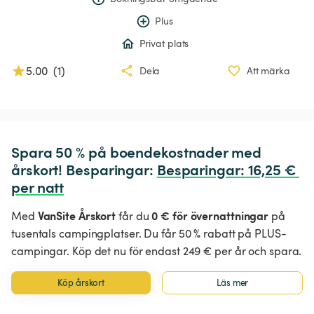
Plus
Privat plats
5.00
(
1
)
Dela
Att märka
Spara 50 % på boendekostnader med 
årskort! Besparingar: 
Besparingar
:
 16,25 € 
per natt
VanSite Årskort
0 € för övernattningar
Med
får du
på
tusentals campingplatser. Du får 50 % rabatt på PLUS-
campingar. Köp det nu för endast 249 € per år och spara.
Köp årskort
Läs mer