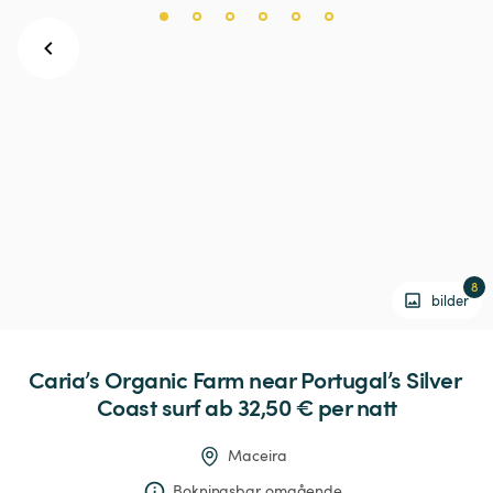
8
bilder
Caria’s
Organic
Farm
near
Portugal’s
Silver
Coast
surf
 ab 32,50 € 
per natt
Maceira
Bokningsbar omgående