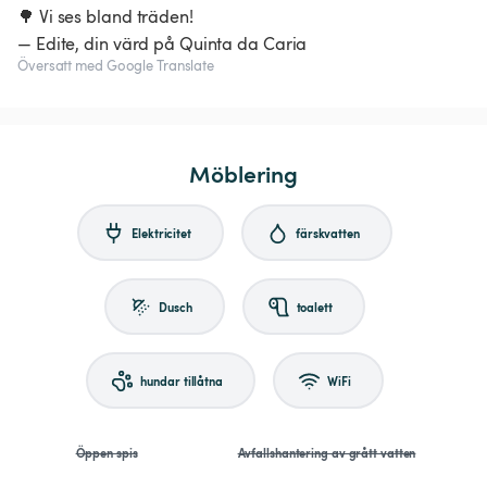
🌳 Vi ses bland träden!
— Edite, din värd på Quinta da Caria
Översatt med Google Translate
Möblering
Elektricitet
färskvatten
Dusch
toalett
hundar tillåtna
WiFi
Öppen spis
Avfallshantering av grått vatten