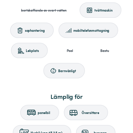
bortskaffande av svart vatten
tvättmaskin
sophantering
mobiltelefonmottagning
Lekplats
Pool
Bastu
Barnvänligt
Lämplig för
panelbil
Översittare
Husbil (upp till 7,5 m)
husvagn