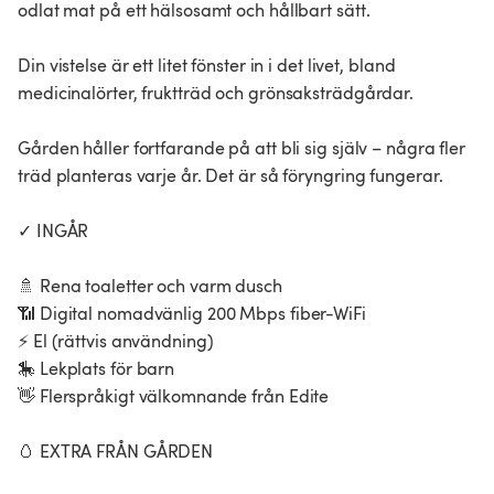
odlat mat på ett hälsosamt och hållbart sätt.
Din vistelse är ett litet fönster in i det livet, bland
medicinalörter, fruktträd och grönsaksträdgårdar.
Gården håller fortfarande på att bli sig själv – några fler
träd planteras varje år. Det är så föryngring fungerar.
✓ INGÅR
🚿 Rena toaletter och varm dusch
📶 Digital nomadvänlig 200 Mbps fiber-WiFi
⚡ El (rättvis användning)
🎠 Lekplats för barn
👋 Flerspråkigt välkomnande från Edite
🥚 EXTRA FRÅN GÅRDEN