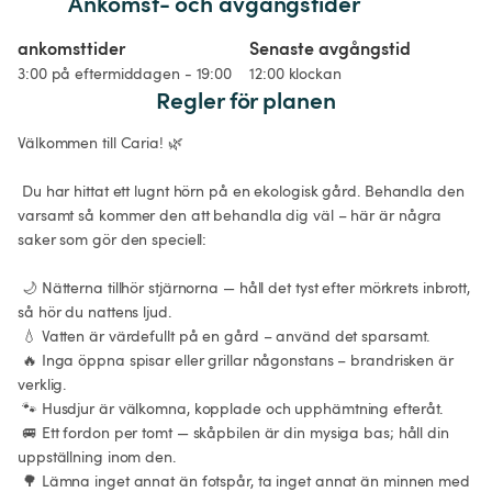
Ankomst- och avgångstider
ankomsttider
Senaste avgångstid
3:00 på eftermiddagen - 19:00
12:00 klockan
Regler för planen
Välkommen till Caria! 🌿

 Du har hittat ett lugnt hörn på en ekologisk gård. Behandla den 
varsamt så kommer den att behandla dig väl – här är några 
saker som gör den speciell:

 🌙 Nätterna tillhör stjärnorna — håll det tyst efter mörkrets inbrott, 
så hör du nattens ljud.

 💧 Vatten är värdefullt på en gård – använd det sparsamt.

 🔥 Inga öppna spisar eller grillar någonstans – brandrisken är 
verklig.

 🐾 Husdjur är välkomna, kopplade och upphämtning efteråt.

 🚐 Ett fordon per tomt — skåpbilen är din mysiga bas; håll din 
uppställning inom den.

 🌳 Lämna inget annat än fotspår, ta inget annat än minnen med 