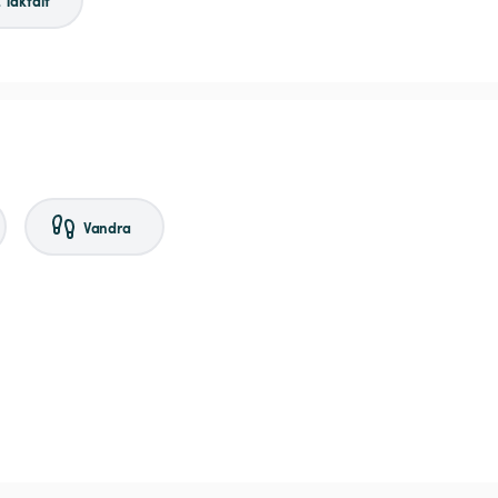
& Taktält
Vandra