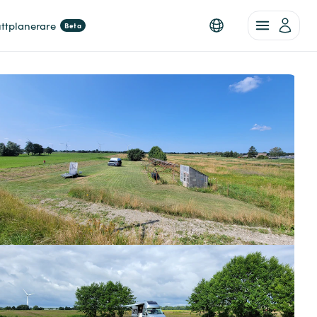
ttplanerare
Beta