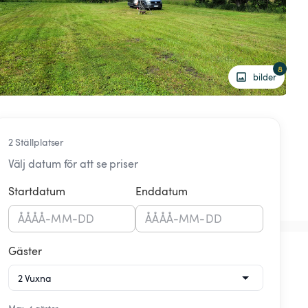
8
bilder
2 Ställplatser
Välj datum för att se priser
Startdatum
Enddatum
ÅÅÅÅ
-
MM
-
DD
ÅÅÅÅ
-
MM
-
DD
Gäster