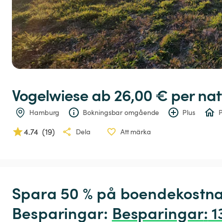
Vogelwiese
 ab 26,00 € 
per nat
Hamburg
Bokningsbar omgående
Plus
P
4.74
(
19
)
Dela
Att märka
Spara 50 % på boendekostna
Besparingar: 
Besparingar
:
 1