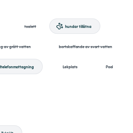
toalett
hundar tillåtna
ng av grått vatten
bortskaffande av svart vatten
ltelefonmottagning
Lekplats
Pool