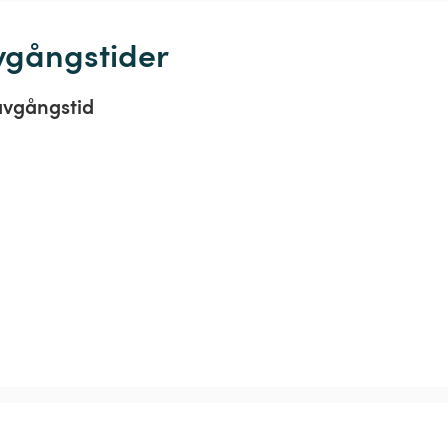
vgångstider
avgångstid