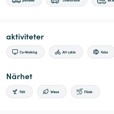
panelbil
Översittare
Bil 
aktiviteter
Co-Working
Att cykla
fiske
Närhet
Fält
Wiese
Flöde