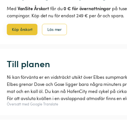
VanSite Årskort
0 € för övernattningar
Med
får du
på tuse
campingar. Köp det nu för endast 249 € per år och spara.
Köp årskort
Läs mer
Till planen
Ni kan förvänta er en vidsträckt utsikt över Elbes sumpmarke
Elbes grenar Dove och Gose ligger bara några minuters pr
mat och en kall öl. Du kan nå HafenCity med cykel på cirka
För att avsluta kvällen i en avslappnad atmosfär finns en el
Översatt med Google Translate