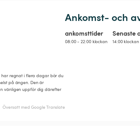
Ankomst- och a
ankomsttider
Senaste 
08:00 - 22:00 klockan
14:00 klockan
 har regnat i flera dagar bör du 
helst på ängen. Den är 
en vänligen uppför dig därefter 
Översatt med Google Translate