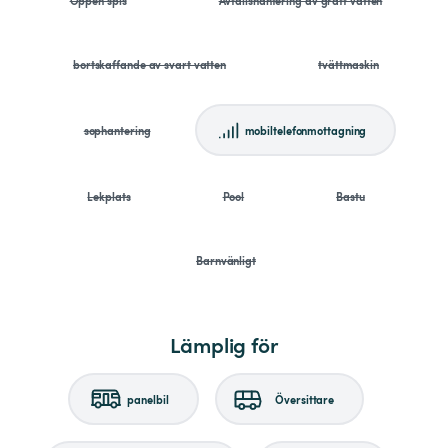
bortskaffande av svart vatten
tvättmaskin
sophantering
mobiltelefonmottagning
Lekplats
Pool
Bastu
Barnvänligt
Lämplig för
panelbil
Översittare