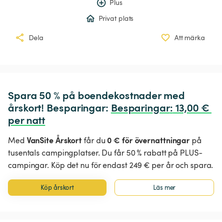
Plus
Privat plats
Dela
Att märka
Spara 50 % på boendekostnader med 
årskort! Besparingar: 
Besparingar
:
 13,00 € 
per natt
VanSite Årskort
0 € för övernattningar
Med
får du
på
tusentals campingplatser. Du får 50 % rabatt på PLUS-
campingar. Köp det nu för endast 249 € per år och spara.
Köp årskort
Läs mer