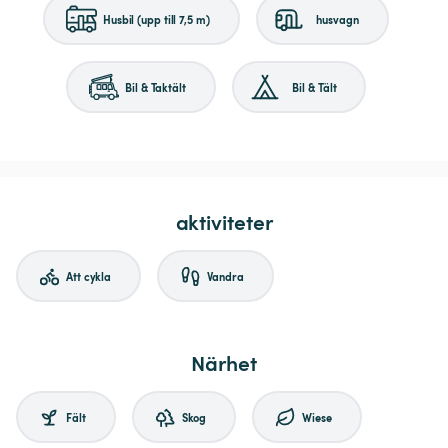
Husbil (upp till 7,5 m)
husvagn
Bil & Taktält
Bil & Tält
aktiviteter
Att cykla
Vandra
Närhet
Fält
Skog
Wiese