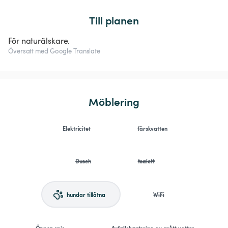
Till planen
För naturälskare.
Översatt med Google Translate
Möblering
Elektricitet
färskvatten
Dusch
toalett
hundar tillåtna
WiFi
Öppen spis
Avfallshantering av grått vatten