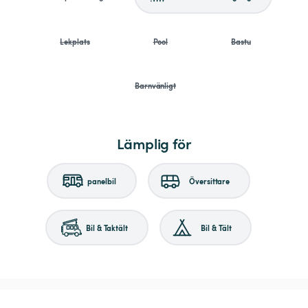
Lekplats
Pool
Bastu
Barnvänligt
Lämplig för
panelbil
Översittare
Bil & Taktält
Bil & Tält