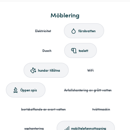
Möblering
Elektricitet
färskvatten
Dusch
toalett
hundar tillåtna
WiFi
Öppen spis
Avfallshantering av grått vatten
bortskaffande av svart vatten
tvättmaskin
sophantering
mobiltelefonmottagning