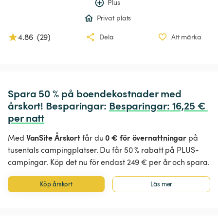
Plus
Privat plats
4.86
(
29
)
Dela
Att märka
Spara 50 % på boendekostnader med 
årskort! Besparingar: 
Besparingar
:
 16,25 € 
per natt
VanSite Årskort
0 € för övernattningar
Med
får du
på
tusentals campingplatser. Du får 50 % rabatt på PLUS-
campingar. Köp det nu för endast 249 € per år och spara.
Köp årskort
Läs mer