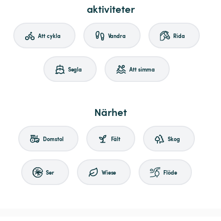
aktiviteter
Att cykla
Vandra
Rida
Segla
Att simma
Närhet
Domstol
Fält
Skog
Ser
Wiese
Flöde