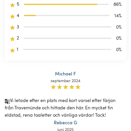
5
86
%
4
14
%
3
0
%
2
0
%
1
0
%
Michael F
september 2024
Vi letade efter en plats med kort varsel efter färjan 
från Travemünde och hittade den här. En mycket fin 
eldstad, rena toaletter och vänliga värdar! Tack! 
Rebecca G
juni 2025