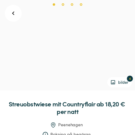
4
bilder
Streuobstwiese
mit
Countryflair
 ab 18,20 € 
per natt
Peenehagen
Bokning på begäran