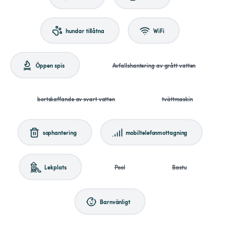
hundar tillåtna
WiFi
Öppen spis
Avfallshantering av grått vatten
bortskaffande av svart vatten
tvättmaskin
sophantering
mobiltelefonmottagning
Lekplats
Pool
Bastu
Barnvänligt