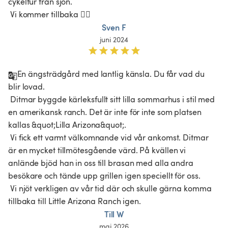
cykeltur från sjön.

 Vi kommer tillbaka 👍🏼
Sven F
juni 2024
En ängsträdgård med lantlig känsla. Du får vad du 
blir lovad.

 Ditmar byggde kärleksfullt sitt lilla sommarhus i stil med 
en amerikansk ranch. Det är inte för inte som platsen 
kallas &quot;Lilla Arizona&quot;.

 Vi fick ett varmt välkomnande vid vår ankomst. Ditmar 
är en mycket tillmötesgående värd. På kvällen vi 
anlände bjöd han in oss till brasan med alla andra 
besökare och tände upp grillen igen speciellt för oss.

 Vi njöt verkligen av vår tid där och skulle gärna komma 
tillbaka till Little Arizona Ranch igen.
Till W
maj 2026