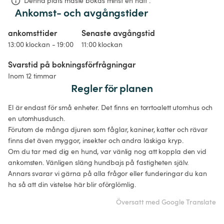
Denna plats måste bokas minst en natt .
Ankomst- och avgångstider
ankomsttider
Senaste avgångstid
13:00 klockan - 19:00
11:00 klockan
Svarstid på bokningsförfrågningar
Inom 12 timmar
Regler för planen
El är endast för små enheter. Det finns en torrtoalett utomhus och 
en utomhusdusch.  

Förutom de många djuren som fåglar, kaniner, katter och rävar 
finns det även myggor, insekter och andra läskiga kryp. 

Om du tar med dig en hund, var vänlig nog att koppla den vid 
ankomsten. Vänligen släng hundbajs på fastigheten själv.

Annars svarar vi gärna på alla frågor eller funderingar du kan 
ha så att din vistelse här blir oförglömlig.
Översatt med Google Translate