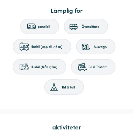
Lämplig för
panelbil
Översittare
Husbil (upp till 7,5 m)
husvagn
Husbil (från 7,5m)
Bil & Taktält
Bil & Tält
aktiviteter