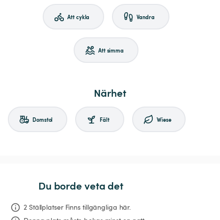
Att cykla
Vandra
Att simma
Närhet
Domstol
Fält
Wiese
Du borde veta det
2 Ställplatser Finns tillgängliga här.