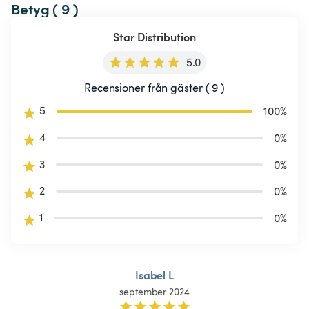
Betyg ( 9 )
Star Distribution
5.0
Recensioner från gäster ( 9 )
5
100
%
4
0
%
3
0
%
2
0
%
1
0
%
Isabel L
september 2024