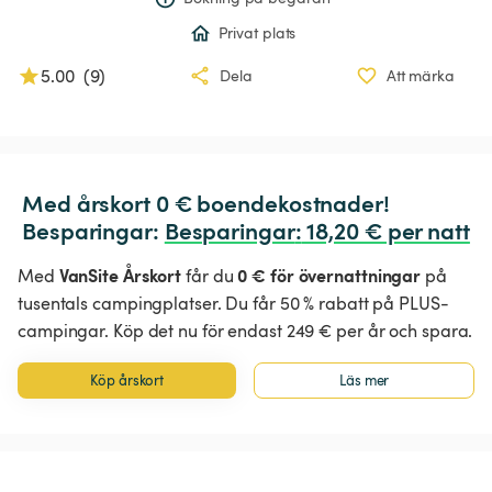
Privat plats
5.00
(
9
)
Dela
Att märka
Med årskort 0 € boendekostnader!

Besparingar: 
Besparingar
:
 18,20 € per natt
VanSite Årskort
0 € för övernattningar
Med
får du
på
tusentals campingplatser. Du får 50 % rabatt på PLUS-
campingar. Köp det nu för endast 249 € per år och spara.
Köp årskort
Läs mer