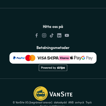
Hitta oss på
Betalningsmetoder
© VanSite UG (begränsat ansvar)
dataskydd
ANB
avtryck
Tryck