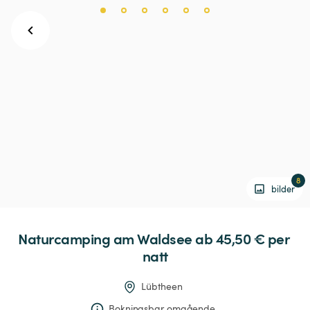
8
bilder
Naturcamping
am
Waldsee
 ab 45,50 € 
per 
natt
Lübtheen
Bokningsbar omgående