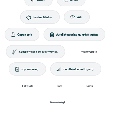
hundar tillåtna
WiFi
Öppen spis
Avfallshantering av grått vatten
bortskaffande av svart vatten
tvättmaskin
sophantering
mobiltelefonmottagning
Lekplats
Pool
Bastu
Barnvänligt