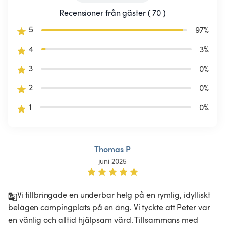
Recensioner från gäster ( 70 )
5
97
%
4
3
%
3
0
%
2
0
%
1
0
%
Thomas P
juni 2025
Vi tillbringade en underbar helg på en rymlig, idylliskt 
belägen campingplats på en äng. Vi tyckte att Peter var 
en vänlig och alltid hjälpsam värd. Tillsammans med 