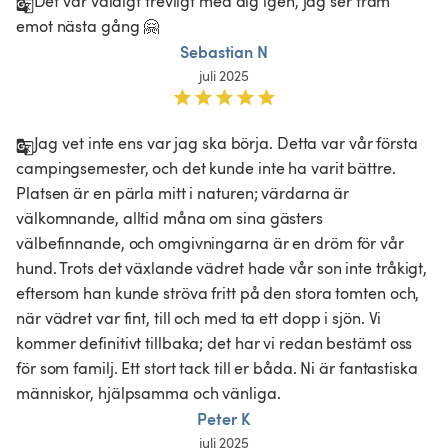
Det var väldigt trevligt med dig igen, jag ser fram 
emot nästa gång 🤗
Sebastian N
juli 2025
Jag vet inte ens var jag ska börja. Detta var vår första 
campingsemester, och det kunde inte ha varit bättre. 
Platsen är en pärla mitt i naturen; värdarna är 
välkomnande, alltid måna om sina gästers 
välbefinnande, och omgivningarna är en dröm för vår 
hund. Trots det växlande vädret hade vår son inte tråkigt, 
eftersom han kunde ströva fritt på den stora tomten och, 
när vädret var fint, till och med ta ett dopp i sjön. Vi 
kommer definitivt tillbaka; det har vi redan bestämt oss 
för som familj. Ett stort tack till er båda. Ni är fantastiska 
människor, hjälpsamma och vänliga. 
Peter K
juli 2025