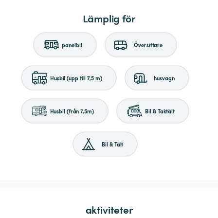
Lämplig för
panelbil
Översittare
Husbil (upp till 7,5 m)
husvagn
Husbil (från 7,5m)
Bil & Taktält
Bil & Tält
aktiviteter