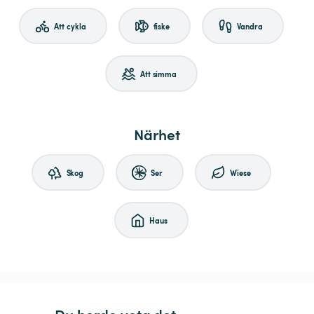
Att cykla
fiske
Vandra
Att simma
Närhet
Skog
Ser
Wiese
Haus