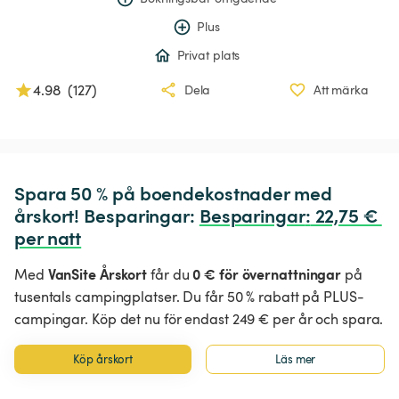
Plus
Privat plats
4.98
(
127
)
Dela
Att märka
Spara 50 % på boendekostnader med 
årskort! Besparingar: 
Besparingar
:
 22,75 € 
per natt
VanSite Årskort
0 € för övernattningar
Med
får du
på
tusentals campingplatser. Du får 50 % rabatt på PLUS-
campingar. Köp det nu för endast 249 € per år och spara.
Köp årskort
Läs mer